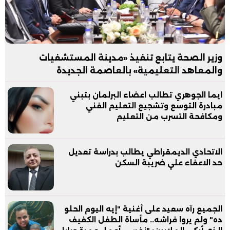
وزير الصحة يتابع تنفيذ «مدينة المستشفيات
والمعاهد التعليمية» بالعاصمة الجديدة
ايما الجوهري تطالب اعضاء البرلمان بتبني
مبادرة التوسع وتشجيع التعليم الفني
ومكافحة التسرب من التعليم
الاتحادي الديمقراطي يطالب بدراسة تعديل
حد الاعفاء علي ضريبة السكن
الجميع رآه سعيد على أغنية "إيه اليوم الحلو
ده" ولم يروا فراشه.. مأساة الطفل الكفيف