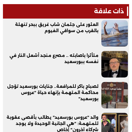
ذات علاقة
العثور على جثمان شاب غريق ببحر تنهلة
بالقرب من سواقي الفيوم
متأثرا باصابته .. مصرع منجد أشعل النار في
نفسه ببورسعيد
لصباح باكر للمرافعة.. جنايات بورسعيد تؤجل
محاكمة المتهمة بإنهاء حياة "عروس
بورسعيد"
والد "عروس بورسعيد" يطالب بأقصى عقوبة
للمتهمة: "هي الجانية الوحيدة ولا يوجد
شركاء آخرون" |خاص