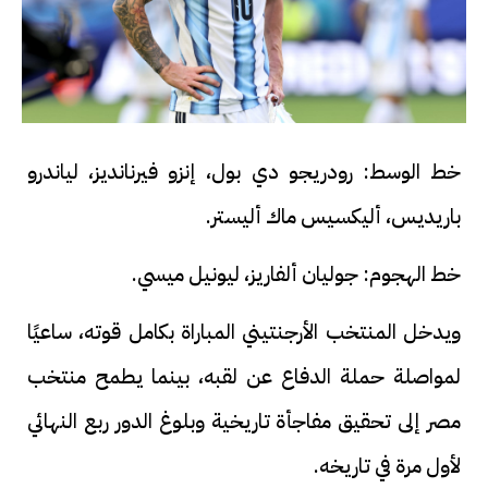
خط الوسط: رودريجو دي بول، إنزو فيرنانديز، لياندرو
باريديس، أليكسيس ماك أليستر.
خط الهجوم: جوليان ألفاريز، ليونيل ميسي.
ويدخل المنتخب الأرجنتيني المباراة بكامل قوته، ساعيًا
لمواصلة حملة الدفاع عن لقبه، بينما يطمح منتخب
مصر إلى تحقيق مفاجأة تاريخية وبلوغ الدور ربع النهائي
لأول مرة في تاريخه.