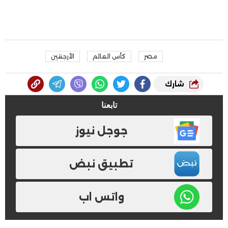
مصر
كأس العالم
الأرجنتين
شارك
تابعنا
جوجل نيوز
تطبيق نبض
واتس اب