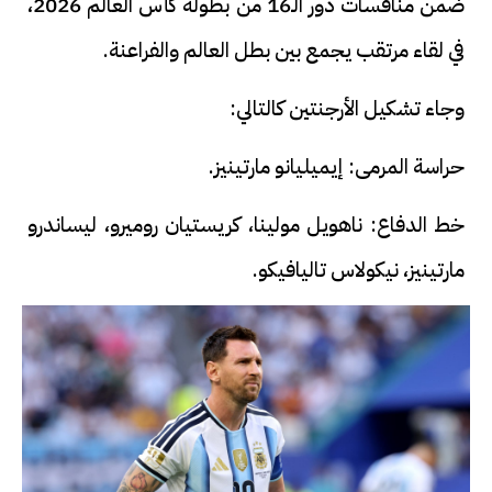
ضمن منافسات دور الـ16 من بطولة كأس العالم 2026،
في لقاء مرتقب يجمع بين بطل العالم والفراعنة.
وجاء تشكيل الأرجنتين كالتالي:
حراسة المرمى: إيميليانو مارتينيز.
خط الدفاع: ناهويل مولينا، كريستيان روميرو، ليساندرو
مارتينيز، نيكولاس تاليافيكو.