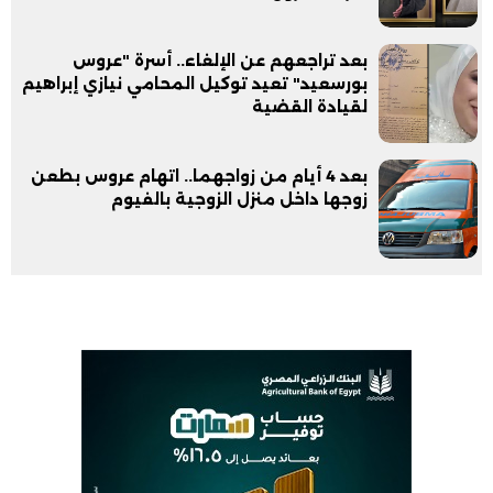
بعد تراجعهم عن الإلغاء.. أسرة "عروس
بورسعيد" تعيد توكيل المحامي نيازي إبراهيم
لقيادة القضية
بعد 4 أيام من زواجهما.. اتهام عروس بطعن
زوجها داخل منزل الزوجية بالفيوم