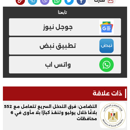
شارك
تابعنا
جوجل نيوز
تطبيق نبض
واتس اب
ذات علاقة
التضامن: فرق التدخل السريع تتعامل مع 552
بلاغًا خلال يوليو وتنقذ كبارًا بلا مأوى في 6
محافظات