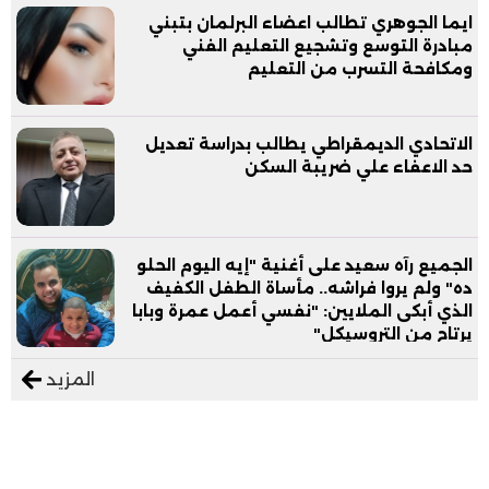
ايما الجوهري تطالب اعضاء البرلمان بتبني
مبادرة التوسع وتشجيع التعليم الفني
ومكافحة التسرب من التعليم
الاتحادي الديمقراطي يطالب بدراسة تعديل
حد الاعفاء علي ضريبة السكن
الجميع رآه سعيد على أغنية "إيه اليوم الحلو
ده" ولم يروا فراشه.. مأساة الطفل الكفيف
الذي أبكى الملايين: "نفسي أعمل عمرة وبابا
يرتاح من التروسيكل"
المزيد