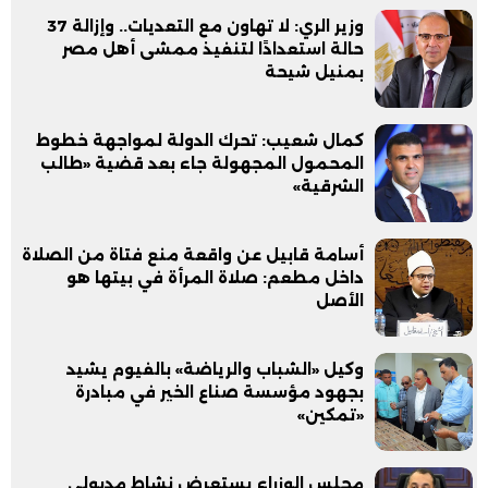
وزير الري: لا تهاون مع التعديات.. وإزالة 37
حالة استعدادًا لتنفيذ ممشى أهل مصر
بمنيل شيحة
كمال شعيب: تحرك الدولة لمواجهة خطوط
المحمول المجهولة جاء بعد قضية «طالب
الشرقية»
أسامة قابيل عن واقعة منع فتاة من الصلاة
داخل مطعم: صلاة المرأة في بيتها هو
الأصل
وكيل «الشباب والرياضة» بالفيوم يشيد
بجهود مؤسسة صناع الخير في مبادرة
«تمكين»
مجلس الوزراء يستعرض نشاط مدبولي