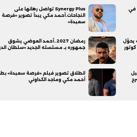
 في
Synergy Plus تواصل رهانها على
النجاحات.أحمد مكي يبدأ تصوير «فرصة
سعيدة»
سعد خلف يحوّل
رمضان 2027..أحمد العوضي يشوق
كوتور
جمهوره بـ مسلسله الجديد «سلطان الد
بل
انطلاق تصوير فيلم «فرصة سعيدة» بطو
رح
أحمد مكي وماجد الكداوني