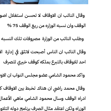
وقال النائب ان الاوقاف لا تحسن استغلال اصوله
الوقف وان نسبه الوزاره من ريع الوقف 75 %
وطلب النائب من الوزارة مصروفات تلك النسبه ع
فيديو
فيديو
احد للاوقاف بالتبرع بملكه كوقف خيري للصرف
واكد محمود الشامي عضو مجلس النواب ان الاوقاف
وقال محمد راضي ان هناك تخبط بين الاوقاف كوزر
الوداع الأخير.. دفن جثامين الضحايا
افتتاح أكبر صر
ادراه الوقف وسال محمود الشامي ماهي الأعمال 
الأربعة بقرية السعدية في الفيوم
الوزراه ولكن اعتقد مثال الصرف برنامج دوله الت
مليون جنيه