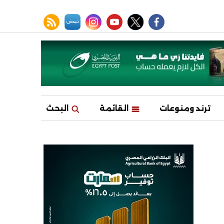
facebook
twitter
youtube
نبض
instagram
rss feed
ترند ومنوعات
القائمة
البحث