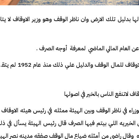
ا بدليل تلك الارض وان ناظر الوقف وهو وزير الاوقاف لا يتا
ن العام المالي الماضي لمعرفة أوجه الصرف .
وقال النائب ان الناس أصبحت لاتثق في إدارة الاوقاف للمال الوقف والدليل علي ذلك 
فيديو
 لاتنفع الناس بالخير في اصولها
اء في ناظر الوقف وبين الهيئة ممثله في رئيس هيئه الاوقاف 
ح ديني في القوصية..
ابني بطل وفخورة بيه.. أول ظهور 
الخيريه اللي بيتم فيها الصرف قال رئيس الهيئة يسأل في ذل
تحفة معمارية بتكلفة تجاوزت 20
عماد سائق التريلا مع والدته بعد
لاوه وقال راضي من أمثله ضياع مال الوقف صفقه مدينه نصر الهي
تصدره التريند| فيديو