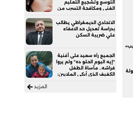
التوسع وتشجيع التعليم
الفني ومكافحة التسرب من
التعليم
الاتحادي الديمقراطي يطالب
بدراسة تعديل حد الاعفاء
علي ضريبة السكن
يب»
الجميع رآه سعيد على أغنية
"إيه اليوم الحلو ده" ولم يروا
فراشه.. مأساة الطفل
لة
الكفيف الذي أبكى الملايين:
"نفسي أعمل عمرة وبابا
المزيد
يرتاح من التروسيكل"