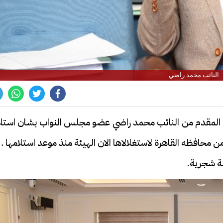
النائب محمد راضي
ه المقدم من النائب محمد راضي عضو مجلس النواب بشان استلا
ارض سوق روض الفرج 42 الف متر من محافظه القاهرة لاستغلالاها الان الهيئة منذ موعد استلامها