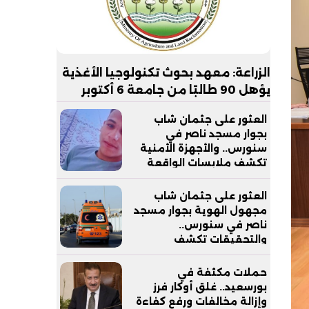
الزراعة: معهد بحوث تكنولوجيا الأغذية
يؤهل 90 طالبًا من جامعة 6 أكتوبر
التكنولوجية لسوق العمل
العثور على جثمان شاب
بجوار مسجد ناصر في
سنورس.. والأجهزة الأمنية
تكشف ملابسات الواقعة
العثور على جثمان شاب
مجهول الهوية بجوار مسجد
ناصر في سنورس..
والتحقيقات تكشف
ملابسات الواقعة
حملات مكثفة في
بورسعيد.. غلق أوكار فرز
وإزالة مخالفات ورفع كفاءة