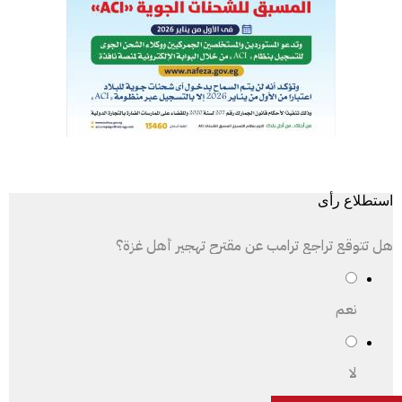
استطلاع رأى
هل تتوقع تراجع ترامب عن مقترح تهجير أهل غزة؟
نعم
لا