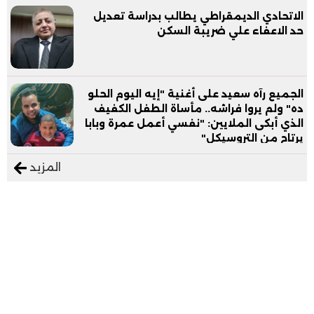
الاتحادي الديمقراطي يطالب بدراسة تعديل
حد الاعفاء علي ضريبة السكن
الجميع رآه سعيد على أغنية "إيه اليوم الحلو
ده" ولم يروا فراشه.. مأساة الطفل الكفيف
الذي أبكى الملايين: "نفسي أعمل عمرة وبابا
يرتاح من التروسيكل"
المزيد