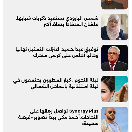
شمس البارودي تستعيد ذكريات شبابها:
علشان المتغاظ يتغاظ أكتر
توفيق عبدالحميد: اعتزلت التمثيل نهائيا
وحالياً أجلس على كرسي متحرك
ليلة النجوم.. كبار المطربين يجتمعون في
ليلة استثنائية بالساحل الشمالي
Synergy Plus تواصل رهانها على
النجاحات.أحمد مكي يبدأ تصوير «فرصة
سعيدة»