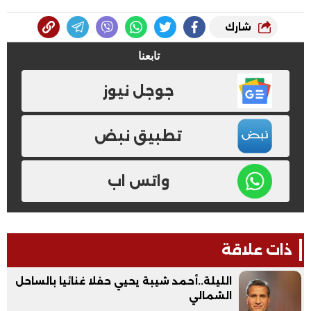
شارك
تابعنا
جوجل نيوز
تطبيق نبض
واتس اب
ذات علاقة
الليلة..أحمد شيبة يحيي حفلا غنائيا بالساحل
الشمالي