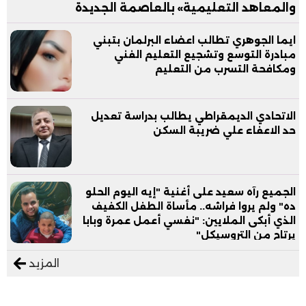
والمعاهد التعليمية» بالعاصمة الجديدة
ايما الجوهري تطالب اعضاء البرلمان بتبني
مبادرة التوسع وتشجيع التعليم الفني
ومكافحة التسرب من التعليم
الاتحادي الديمقراطي يطالب بدراسة تعديل
حد الاعفاء علي ضريبة السكن
الجميع رآه سعيد على أغنية "إيه اليوم الحلو
ده" ولم يروا فراشه.. مأساة الطفل الكفيف
الذي أبكى الملايين: "نفسي أعمل عمرة وبابا
يرتاح من التروسيكل"
المزيد