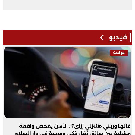
فيديو
حوادث
قالها وريني هتنزلي إزاي؟.. الأمن يفحص واقعة
مشادة بين سائق نقل ذكي وسيدة في دار السلام