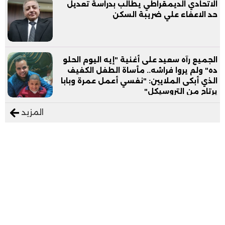
الاتحادي الديمقراطي يطالب بدراسة تعديل
حد الاعفاء علي ضريبة السكن
الجميع رآه سعيد على أغنية "إيه اليوم الحلو
ده" ولم يروا فراشه.. مأساة الطفل الكفيف
الذي أبكى الملايين: "نفسي أعمل عمرة وبابا
يرتاح من التروسيكل"
المزيد