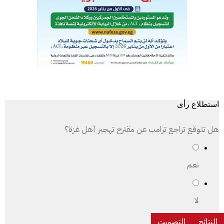
استطلاع رأى
هل تتوقع تراجع ترامب عن مقترح تهجير أهل غزة؟
نعم
لا