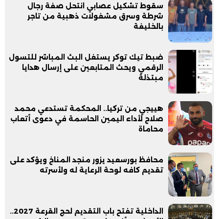
سقوط تشكيل عصابي انتحل صفة رجال
شرطة وسرق مشغولات ذهبية من تاجر
بالخليفة
ضبط تيك توكر يستغل البث المباشر للتسول
الرقمي ويحث المتابعين على إرسال هدايا
مبتذلة
هييجي من تركيا.. المحكمة تستدعي محمد
صلاح لأداء اليمين الحاسمة في دعوى أتعاب
محاماة
محافظ بورسعيد يزور منجد المناخ ويؤكد على
تقديم كافه لوحة الرعاية له ولأسرته
الداخلية تفتح باب التقديم لحج القرعة 2027..