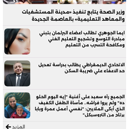
وزير الصحة يتابع تنفيذ «مدينة المستشفيات
والمعاهد التعليمية» بالعاصمة الجديدة
ايما الجوهري تطالب اعضاء البرلمان بتبني
مبادرة التوسع وتشجيع التعليم الفني
ومكافحة التسرب من التعليم
الاتحادي الديمقراطي يطالب بدراسة تعديل
حد الاعفاء علي ضريبة السكن
الجميع رآه سعيد على أغنية "إيه اليوم الحلو
ده" ولم يروا فراشه.. مأساة الطفل الكفيف
الذي أبكى الملايين: "نفسي أعمل عمرة وبابا
يرتاح من التروسيكل"
المزيد