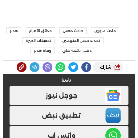
حادث مروري
حادث دهس
حدائق الأهرام
هدير
تجديد حبس المتهمين
تحقيقات الجيزة
دهس بائعة شاي
وفاة هدير
شارك
تابعنا
جوجل نيوز
تطبيق نبض
واتس اب