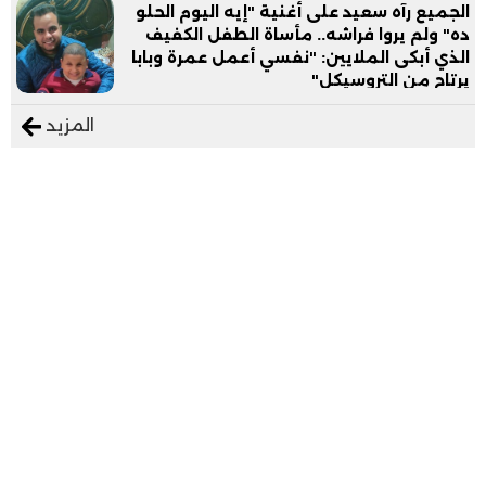
الجميع رآه سعيد على أغنية "إيه اليوم الحلو
ده" ولم يروا فراشه.. مأساة الطفل الكفيف
الذي أبكى الملايين: "نفسي أعمل عمرة وبابا
يرتاح من التروسيكل"
المزيد