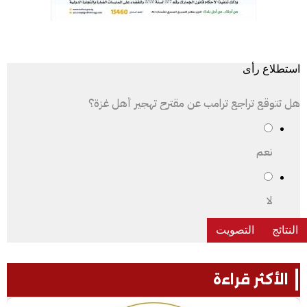
استطلاع رأى
هل تتوقع تراجع ترامب عن مقترح تهجير أهل غزة؟
نعم
لا
الأكثر قراءة