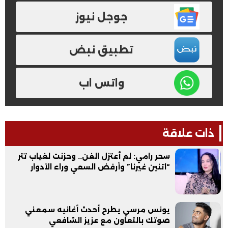
جوجل نيوز
تطبيق نبض
واتس اب
ذات علاقة
سحر رامي: لم أعتزل الفن.. وحزنت لغياب تتر
“اتنين غيرنا” وأرفض السعي وراء الأدوار
يونس مرسي يطرح أحدث أغانيه سمعني
صوتك بالتعاون مع عزيز الشافعي