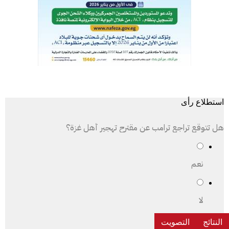
استطلاع رأى
هل تتوقع تراجع ترامب عن مقترح تهجير أهل غزة؟
نعم
لا