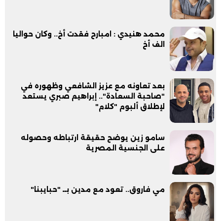
محمد هنيدي : امبارح فقدت أخ.. وكان حواليا
الف أخ
بعد تعاونه مع عزيز الشافعي وظهوره في
"صاحبة السعادة".. إبراهيم صبري يستعد
لإطلاق ألبوم "كلام"
سامو زين يوضح حقيقة ارتباطه وحصوله
على الجنسية المصرية
مي فاروق.. تعود مع مدين بــ "حبايبنا"