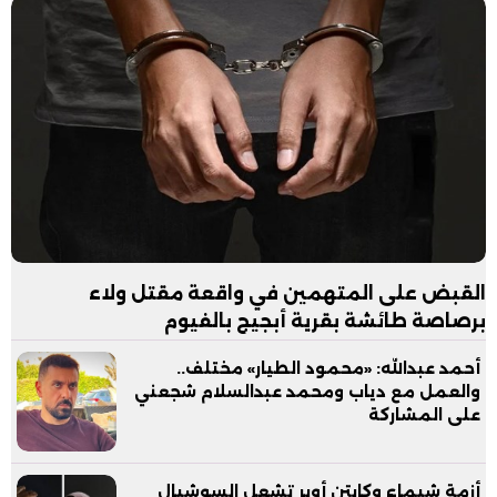
القبض على المتهمين في واقعة مقتل ولاء
برصاصة طائشة بقرية أبجيج بالفيوم
أحمد عبدالله: «محمود الطيار» مختلف..
والعمل مع دياب ومحمد عبدالسلام شجعني
على المشاركة
أزمة شيماء وكابتن أوبر تشعل السوشيال