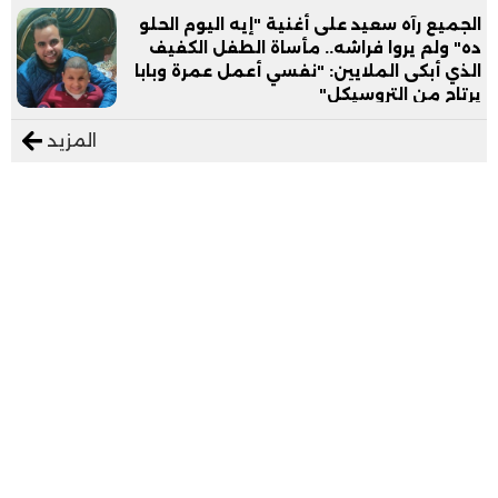
الجميع رآه سعيد على أغنية "إيه اليوم الحلو
ده" ولم يروا فراشه.. مأساة الطفل الكفيف
الذي أبكى الملايين: "نفسي أعمل عمرة وبابا
يرتاح من التروسيكل"
المزيد