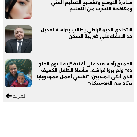
مبادرة التوسع وتشجيع التعليم الفني
ومكافحة التسرب من التعليم
الاتحادي الديمقراطي يطالب بدراسة تعديل
حد الاعفاء علي ضريبة السكن
الجميع رآه سعيد على أغنية "إيه اليوم الحلو
ده" ولم يروا فراشه.. مأساة الطفل الكفيف
الذي أبكى الملايين: "نفسي أعمل عمرة وبابا
يرتاح من التروسيكل"
المزيد