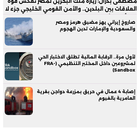
مصطفى بدران: زيارة ملك البحرين لمصر تعكس قوة
العلاقات بين البلدين.. والأمن القومي الخليجي جزء لا
يتجزأ من الأمن القومي المصري
صاروخ إيراني يهز مضيق هرمز ومصر
والسعودية والإمارات تدين الهجوم
لأول مرة.. الرقابة المالية تطلق الاختبار الحي
لمشروعين داخل المختبر التنظيمي (FRA-
Sandbox)
إصابة 4 عمال في حريق بمزرعة دواجن بقرية
العامرية بالفيوم