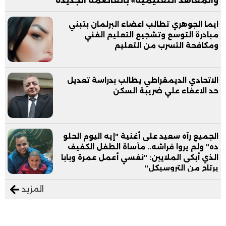
والمعاهد التعليمية» بالعاصمة الجديدة
ايما الجوهري تطالب اعضاء البرلمان بتبني
مبادرة التوسع وتشجيع التعليم الفني
ومكافحة التسرب من التعليم
الاتحادي الديمقراطي يطالب بدراسة تعديل
حد الاعفاء علي ضريبة السكن
الجميع رآه سعيد على أغنية "إيه اليوم الحلو
ده" ولم يروا فراشه.. مأساة الطفل الكفيف
الذي أبكى الملايين: "نفسي أعمل عمرة وبابا
يرتاح من التروسيكل"
المزيد