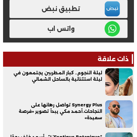
تطبيق نبض
واتس اب
ذات علاقة
ليلة النجوم.. كبار المطربين يجتمعون في
ليلة استثنائية بالساحل الشمالي
Synergy Plus تواصل رهانها على
النجاحات.أحمد مكي يبدأ تصوير «فرصة
سعيدة»
“L’Exotique Botanique”.. أسعد خلف يحوّل