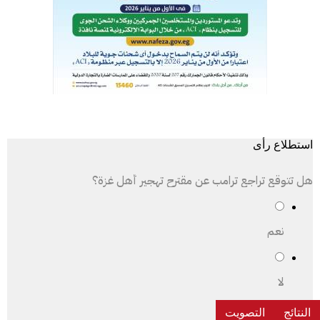
استطلاع رأى
هل تتوقع تراجع ترامب عن مقترح تهجير أهل غزة؟
نعم
لا