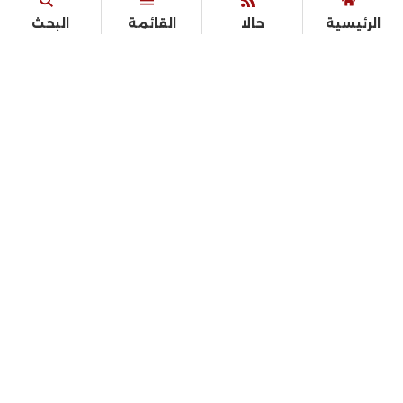
الرئيسية
حالا
القائمة
البحث
الرئيسية
أخبار
القصة الكاملة
الرياضة
سياسة
حوادث
الفن
اقتصاد
محافظات
ترند ومنوعات