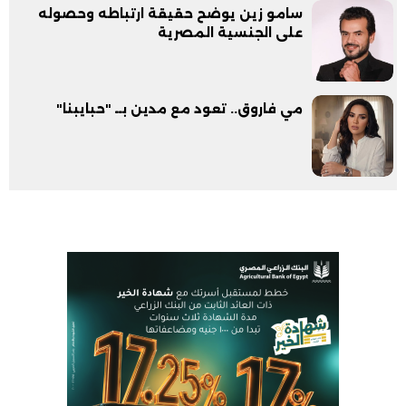
سامو زين يوضح حقيقة ارتباطه وحصوله
على الجنسية المصرية
مي فاروق.. تعود مع مدين بــ "حبايبنا"