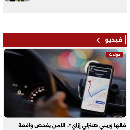
فيديو
حوادث
قالها وريني هتنزلي إزاي؟.. الأمن يفحص واقعة