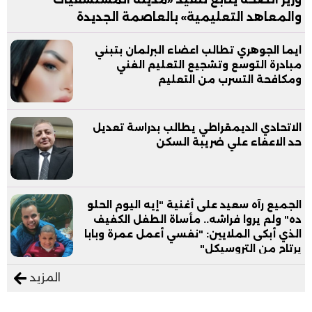
والمعاهد التعليمية» بالعاصمة الجديدة
ايما الجوهري تطالب اعضاء البرلمان بتبني
مبادرة التوسع وتشجيع التعليم الفني
ومكافحة التسرب من التعليم
الاتحادي الديمقراطي يطالب بدراسة تعديل
حد الاعفاء علي ضريبة السكن
الجميع رآه سعيد على أغنية "إيه اليوم الحلو
ده" ولم يروا فراشه.. مأساة الطفل الكفيف
الذي أبكى الملايين: "نفسي أعمل عمرة وبابا
يرتاح من التروسيكل"
المزيد