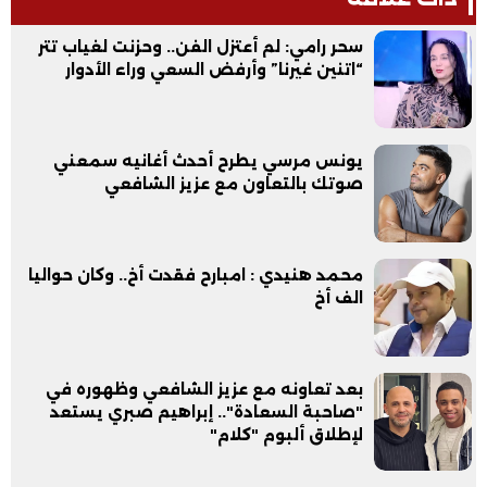
سحر رامي: لم أعتزل الفن.. وحزنت لغياب تتر
“اتنين غيرنا” وأرفض السعي وراء الأدوار
يونس مرسي يطرح أحدث أغانيه سمعني
صوتك بالتعاون مع عزيز الشافعي
محمد هنيدي : امبارح فقدت أخ.. وكان حواليا
الف أخ
بعد تعاونه مع عزيز الشافعي وظهوره في
"صاحبة السعادة".. إبراهيم صبري يستعد
لإطلاق ألبوم "كلام"