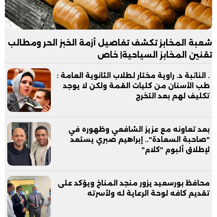
شعبة المخابز تكشف تفاصيل أزمة الخبز الحر ومطالب
تقنين المخابز السياحية| خاص
. النائبة د. راوية مختار لطلاب الثانوية العامة :
طب الأسنان من كليات القمة ولكن لا يوجد
تكليف لهم بعد التخرج
بعد تعاونه مع عزيز الشافعي وظهوره في
"صاحبة السعادة".. إبراهيم صبري يستعد
لإطلاق ألبوم "كلام"
محافظ بورسعيد يزور منجد المناخ ويؤكد على
تقديم كافه لوحة الرعاية له ولأسرته