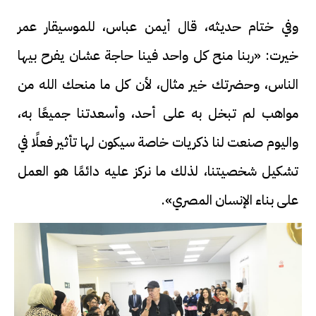
وفي ختام حديثه، قال أيمن عباس، للموسيقار عمر
خيرت: «ربنا منح كل واحد فينا حاجة عشان يفرح بيها
الناس، وحضرتك خير مثال، لأن كل ما منحك الله من
مواهب لم تبخل به على أحد، وأسعدتنا جميعًا به،
واليوم صنعت لنا ذكريات خاصة سيكون لها تأثير فعلًا في
تشكيل شخصيتنا، لذلك ما نركز عليه دائمًا هو العمل
على بناء الإنسان المصري».