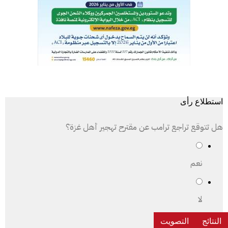
استطلاع رأى
هل تتوقع تراجع ترامب عن مقترح تهجير أهل غزة؟
نعم
لا