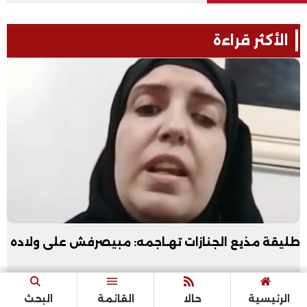
الأكثر قراءة
طليقة مذيع الجنازات تهـاجمه: مبيصرفش على ولاده
وفاة الإعلامية سونيا كمال| موعد ومكان
الرئيسية
حالا
القائمة
البحث
الجنازة