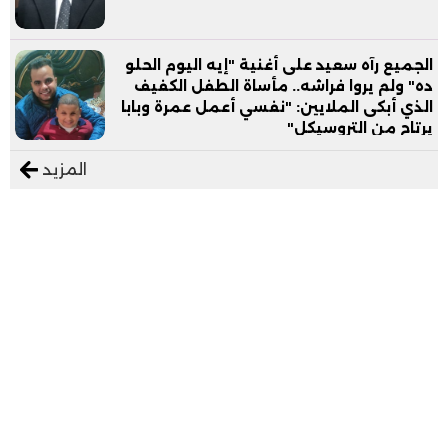
الجميع رآه سعيد على أغنية "إيه اليوم الحلو
ده" ولم يروا فراشه.. مأساة الطفل الكفيف
الذي أبكى الملايين: "نفسي أعمل عمرة وبابا
يرتاح من التروسيكل"
المزيد