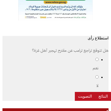
استطلاع رأى
هل تتوقع تراجع ترامب عن مقترح تهجير أهل غزة؟
نعم
لا