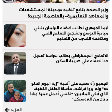
وزير الصحة يتابع تنفيذ «مدينة المستشفيات
والمعاهد التعليمية» بالعاصمة الجديدة
ايما الجوهري تطالب اعضاء البرلمان بتبني
مبادرة التوسع وتشجيع التعليم الفني
ومكافحة التسرب من التعليم
الاتحادي الديمقراطي يطالب بدراسة تعديل
حد الاعفاء علي ضريبة السكن
الجميع رآه سعيد على أغنية "إيه اليوم الحلو
ده" ولم يروا فراشه.. مأساة الطفل الكفيف
الذي أبكى الملايين: "نفسي أعمل عمرة وبابا
يرتاح من التروسيكل"
المزيد