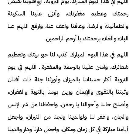
اللهم في هذا اليوم المبارك، يوم التروية، اروِ قلوبنا بفيض
رحمتك وعظيم مغفرتك، وأنزل علينا السكينة
والطمأنينة والرضا، وعافنا واعف عنا، وارفع اللهم عنا
البلاء والغلاء برحمتك يا أرحم الراحمين.
اللهم في هذا اليوم المبارك اكتب لنا حج بيتك وتعظيم
شعائرك، وامنن علينا بالرحمة والمغفرة.. اللهم في يوم
التروية أكثر حسناتنا بالميزان وأورثنا جنة ذات أفنان
وثبتنا بالتقوىٰ والإيمان وزين يومنا بالتوبة والغفران،
وأصلح حالنا وأحوالنا يا رحمٰن، واحفظنا من شر الإنس
والجان، واغفر لنا ولوالدينا ونجنا من النيران، واجعل
أيامنا مباركة في كل زمان ومكان، واجعل دارنا ودار والدينا