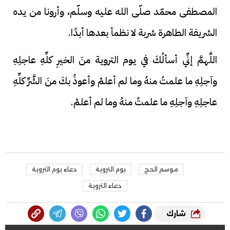
المصطفى محمّد صلّى الله عليه وسلّم، وأرونا من يده
الشريفة الطاهرة شربة لا نظمأ بعدها أبدًا.
اللَّهمَّ إنِّي أسألُكَ في يوم التروية منَ الخيرِ كلِّهِ عاجلِهِ
وآجلِهِ ما علمتُ منهُ وما لم أعلمْ وأعوذُ بكَ منَ الشَّرِّ كلِّهِ
عاجلِهِ وآجلِهِ ما علمتُ منهُ وما لم أعلمْ.
موسم الحج
يوم التروية
دعاء يوم التروية
دعاء التروية
شارك