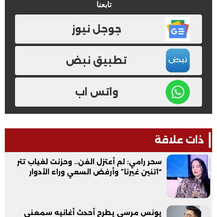
تابعنا
جوجل نيوز
تطبيق نبض
واتس اب
ذات علاقة
سحر رامي: لم أعتزل الفن.. وحزنت لغياب تتر
“اتنين غيرنا” وأرفض السعي وراء الأدوار
يونس مرسي يطرح أحدث أغانيه سمعني