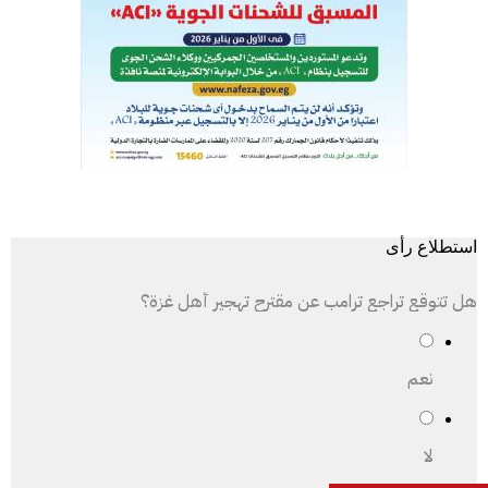
استطلاع رأى
هل تتوقع تراجع ترامب عن مقترح تهجير أهل غزة؟
نعم
لا