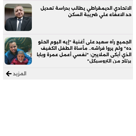
الاتحادي الديمقراطي يطالب بدراسة تعديل
حد الاعفاء علي ضريبة السكن
الجميع رآه سعيد على أغنية "إيه اليوم الحلو
ده" ولم يروا فراشه.. مأساة الطفل الكفيف
الذي أبكى الملايين: "نفسي أعمل عمرة وبابا
يرتاح من التروسيكل"
المزيد