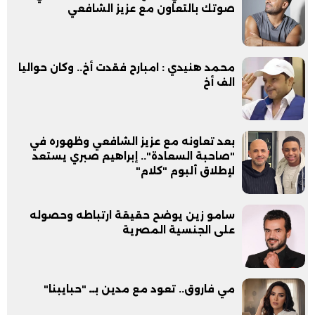
صوتك بالتعاون مع عزيز الشافعي
محمد هنيدي : امبارح فقدت أخ.. وكان حواليا
الف أخ
بعد تعاونه مع عزيز الشافعي وظهوره في
"صاحبة السعادة".. إبراهيم صبري يستعد
لإطلاق ألبوم "كلام"
سامو زين يوضح حقيقة ارتباطه وحصوله
على الجنسية المصرية
مي فاروق.. تعود مع مدين بــ "حبايبنا"