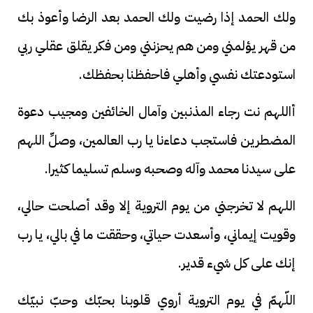
ولك الحمد إذا رضيت ولك الحمد بعد الرضا وأعوذ بك
من قهر يؤلمني ومن هم يحزنني ومن فكر يقلق عقلي ربي
استودعتك نفسي وأهلي فاحفظنا بحفظك.
أاللهم نت رجاء المذنبين وآمال الخائفين ومجيب دعوة
المضطرين فاستجب دعاءنا يا رب العالمين، وصلِّ اللهم
على سيدنا محمد وآله وصحبه وسلم تسليما كثيرا.
اللهم لا تخرجني من يوم التروية إلا وقد أصلحت حالي،
وقويت إيماني، وأسعدت حياتي، وحققت ما في بالي، يا رب
إنك على كل شيء قدير.
اللّهمّ في يوم التروية أروي قلوبنا بحبّك وحبّ نبيّك