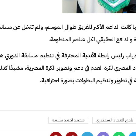
ها كانت الداعم الأكبر للفريق طوال الموسم، ولم تتخل عن مسان
 والدافع الحقيقي لكل عناصر المنظومة.
فيديو
اب رئيس رابطة الأندية المحترفة في تنظيم مسابقة الدوري هذ
د المصري لكرة القدم في دعم وتطوير الكرة المصرية، مشيدًا كذ
ضة في تطوير وتنظيم البطولات بصورة احترافية.
ح ديني في القوصية..
ابني بطل وفخورة بيه.. أول ظهور 
تحفة معمارية بتكلفة تجاوزت 20
عماد سائق التريلا مع والدته بعد
تصدره التريند| فيديو
نادي الاتحاد السكندري
محمد أحمد سلامة