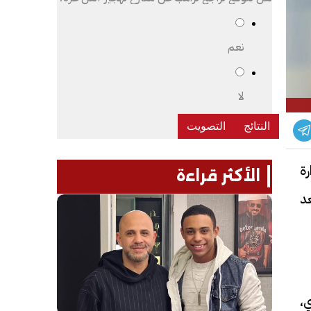
نعم
لا
ة
الأكثر قراءة
عد
،