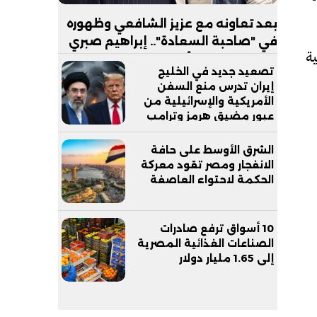
بعد تعاونه مع عزيز الشافعي وظهوره
في "صاحبة السعادة".. إبراهيم صبري
ة
يستعد لإطلاق ألبوم "كلام"
تصعيد جديد في الخليج
إيران تدرس منع السفن
الأمريكية والإسرائيلية من
عبور مضيق هرمز وترامب
يدعم وزير دفاعه
الشرق الأوسط على حافة
الانفجار ومصر تقود معركة
الحكمة لاحتواء العاصفة
10 أسواق ترفع صادرات
الصناعات الغذائية المصرية
إلى 1.65 مليار دولار