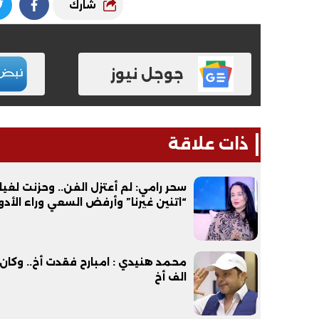
شارك
جوجل نيوز
ذات علاقة
سحر رامي: لم أعتزل الفن.. وحزنت لغيا
“اتنين غيرنا” وأرفض السعي وراء الأدوا
محمد هنيدي : امبارح فقدت أخ.. وكان 
الف أخ