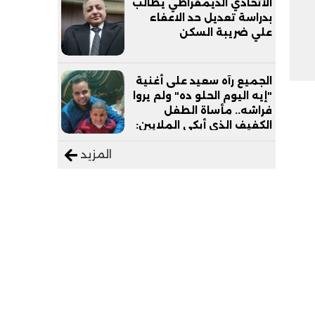
الاتحادي الديمقراطي يطالب
بدراسة تعديل حد الاعفاء
علي ضريبة السكن
الجميع رآه سعيد على أغنية
"إيه اليوم الحلو ده" ولم يروا
فراشه.. مأساة الطفل
الكفيف الذي أبكى الملايين:
"نفسي أعمل عمرة وبابا
المزيد
يرتاح من التروسيكل"