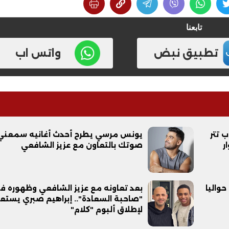
تابعنا
تطبيق نبض
واتس اب
ب تتر
يونس مرسي يطرح أحدث أغانيه سمعني
ر
صوتك بالتعاون مع عزيز الشافعي
حواليا
بعد تعاونه مع عزيز الشافعي وظهوره ف
"صاحبة السعادة".. إبراهيم صبري يستع
لإطلاق ألبوم "كلام"