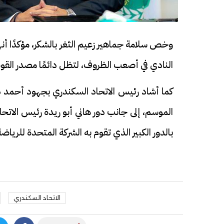
وخص سلامة جماهير زعيم الثغر بالشكر، مؤكدًا أن
النادي في أصعب الظروف، لتظل دائمًا مصدر القوة
فيديو
فيديو
كما أشاد رئيس الاتحاد السكندري بجهود أحمد دي
الموسم، إلى جانب دور هاني أبو ريدة رئيس الاتحا
بالدور الكبير الذي تقوم به الشركة المتحدة للريا
الوداع الأخير.. دفن جثامين الضحايا
افتتاح أكبر صر
الأربعة بقرية السعدية في الفيوم
مليون جنيه
الاتحاد السكندري