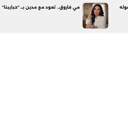
وله
مي فاروق.. تعود مع مدين بــ "حبايبنا"