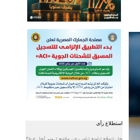
استطلاع رأى
هل تتوقع تراجع ترامب عن مقترح تهجير أهل غزة؟