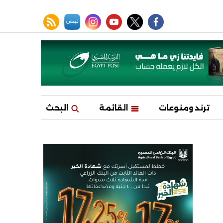
facebook
twitter
youtube
نبض
instagram
rss feed
ترند ومنوعات
القائمة
البحث