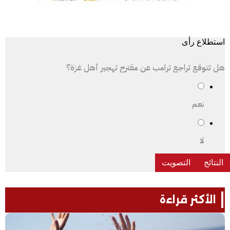
استطلاع رأى
هل تتوقع تراجع ترامب عن مقترح تهجير أهل غزة؟
نعم
لا
الأكثر قراءة