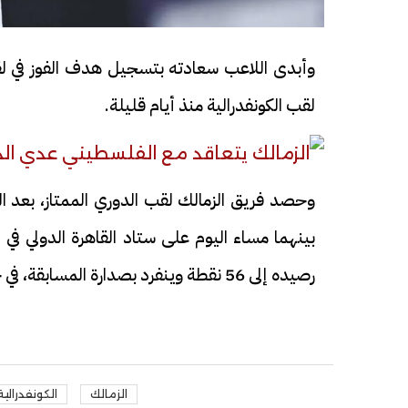
وأبدى اللاعب سعادته بتسجيل هدف الفوز في لقا
لقب الكونفدرالية منذ أيام قليلة.
فيديو
فيديو
وحصد فريق الزمالك لقب الدوري الممتاز، بعد الف
بينهما مساء اليوم على ستاد القاهرة الدولي في ا
رصيده إلى 56 نقطة وينفرد بصدارة المسابقة، في حين توقف رصيد سيراميكا عند 44 نقطة يحتل بهم المركز الرابع.
افتتاح أكبر صرح ديني في القوصية..
ابني بطل وفخور
تحفة معمارية بتكلفة تجاوزت 20
عماد سائق التر
مليون جنيه
تصدره التريند|
الزمالك
الكونفدرالية