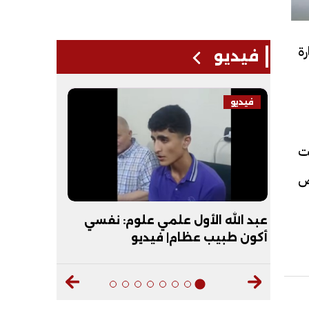
ة
فيديو
فيديو
فيديو
مت
يض
حظات
عبد الله الأول علمي علوم: نفسي
"عقبال ال
أكون طبيب عظام| فيديو
الأزهر يماز
ديو
الأزهرية| 