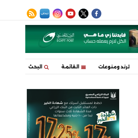
facebook
twitter
youtube
نبض
instagram
rss feed
ترند ومنوعات
القائمة
البحث