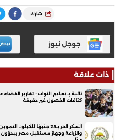
شارك
جوجل نيوز
ذات علاقة
نائبة بـ تعليم النواب : تقارير القضاء 
كثافات الفصول غير دقيقة
السكر الحر بـ25 جنيهًا للكيلو.. التموين
والزراعة وجهاز مستقبل مصر يبدؤون 
غدًا