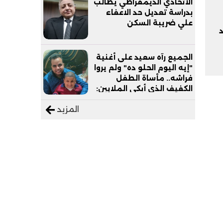
الاتحادي الديمقراطي يطالب
بدراسة تعديل حد الاعفاء
علي ضريبة السكن
د
الجميع رآه سعيد على أغنية
"إيه اليوم الحلو ده" ولم يروا
فراشه.. مأساة الطفل
الكفيف الذي أبكى الملايين:
"نفسي أعمل عمرة وبابا
المزيد
يرتاح من التروسيكل"