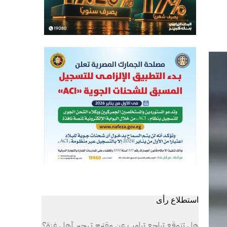
استطلاع رأى
هل تتوقع تراجع ترامب عن مقترح تهجير أهل غزة؟