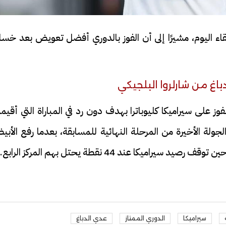
ء اليوم، مشيرًا إلى أن الفوز بالدوري أفضل تعويض بعد خسار
فيديو
وز على سيراميكا كليوباترا بهدف دون رد في المباراة التي أقي
لجولة الأخيرة من المرحلة النهائية للمسابقة، بعدما رفع الأب
ة بيه.. أول ظهور لـ
سائق التريلا يمنع كارثة فى الل
يلا مع والدته بعد
الأخيرة .. أنقذ "جامبو"محملة
 فيديو
بالقطن على الطريق السريع| في
سيراميكا
الدوري الممتاز
عدي الدباغ