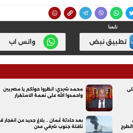
تابعنا
تطبيق نبض
واتس اب
على
محمد شردي: انظروا حولكم يا مصريين
واحمدوا الله على نعمة الاستقرار
بعد حادثة عُمان .. بلاغ جديد عن انفجار ق
الطرح
ناقلة جنوب شرقي عدن