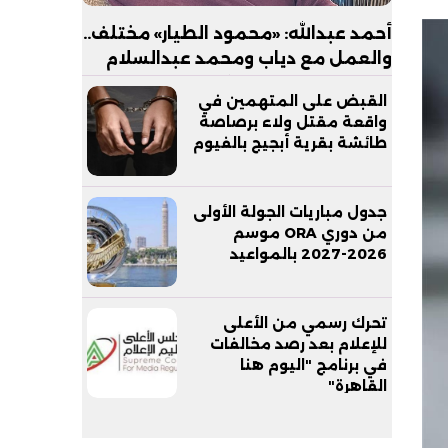
أحمد عبدالله: «محمود الطيار» مختلف..
والعمل مع دياب ومحمد عبدالسلام
شجعني على المشاركة
القبض على المتهمين في
واقعة مقتل ولاء برصاصة
طائشة بقرية أبجيج بالفيوم
جدول مباريات الجولة الأولى
من دوري ORA موسم
2026-2027 بالمواعيد
تحرك رسمي من الأعلى
للإعلام بعد رصد مخالفات
في برنامج "اليوم هنا
القاهرة"