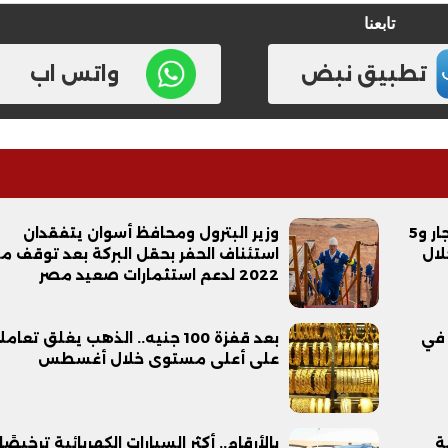
تابعنا
تطبيق نبض
واتس اب
الإسكان تطرح 15 ألف وحدة بنظام الإيجار و5
وزير البترول ومحافظ أسوان يتفقدان
لال
استئناف الحفر بحقل البركة بعد توقف م
2022 لدعم استثمارات صعيد مصر
 في
بعد قفزة 100 جنيه.. الذهب يغلق تعام
على أعلى مستوى خلال أغسطس
ة
بالأرقام.. أكثر السيارات الكهربائية ترخيصً