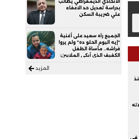
الاتحادي الديمقراطي يطالب
بدراسة تعديل حد الاعفاء
علي ضريبة السكن
الجميع رآه سعيد على أغنية
"إيه اليوم الحلو ده" ولم يروا
فراشه.. مأساة الطفل
الكفيف الذي أبكى الملايين:
"نفسي أعمل عمرة وبابا
المزيد
يرتاح من التروسيكل"
نذ
لاته
ا في