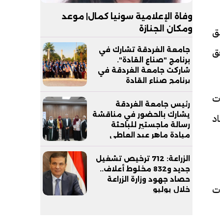
وفاة الإعلامية سونيا كمال| موعد
ومكان الجنازة
ق
قق
جامعة الغردقة تشارك في
برنامج "صناع القادة".
شاركت جامعة الغردقة في
برنامج صناع القادة
ات
رئيس جامعة الغردقة
يشارك بالحضور في مناقشة
اد
رسالة ماجستير للباحثة
ميادة ماهر عبد العاطي
أحمد من ذوي الهمم:
الزراعة: 712 ترخيص تشغيل
جديد و832 مخلوط أعلاف..
حصاد جهود وزارة الزراعة
ت
خلال يوليو