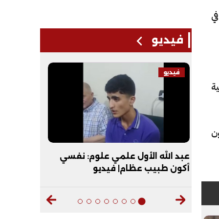
في
فيديو
فيديو
فيديو
ة
ون
حظات
عبد الله الأول علمي علوم: نفسي
"عقبال ال
أكون طبيب عظام| فيديو
الأزهر يماز
ديو
الأزهرية| 