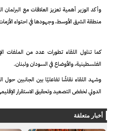
وأكد الوزير أهمية تعزيز العلاقات مع البرلمان ا
منطقة الشرق الأوسط، وجهودها في احتواء الأزمات
فيديو
فيديو
كما تناول اللقاء تطورات عدد من الملفات الإقل
الفلسطينية، والأوضاع في السودان ولبنان.
وشهد اللقاء نقاشًا تفاعليًا بين الجانبين حول ا
الدولي لخفض التصعيد وتحقيق الاستقرار الإقليمي
افتتاح أكبر صرح ديني في القوصية..
ابني بطل وفخور
تحفة معمارية بتكلفة تجاوزت 20
عماد سائق التر
مليون جنيه
تصدره التريند|
أخبار متعلقة