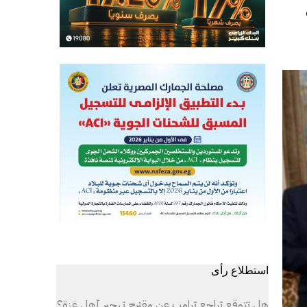
استطلاع رأى
هل تتوقع تراجع ترامب عن مقترح تهجير أهل غزة؟