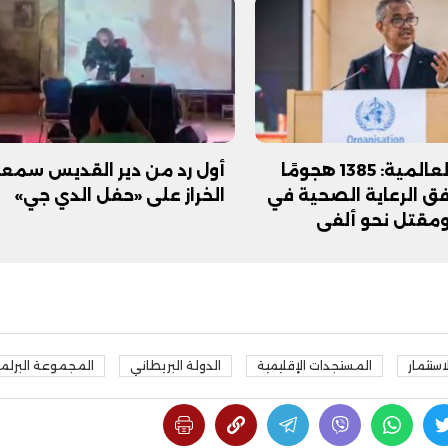
الصحة العالمية: 1385 هجومًا
أول رد من دير القديس سمعا
ق الرعاية الصحية في
الخراز على «حفل الدي جي»
ة ومقتل نحو ألفي
استثمار
المستجدات الإقليمية
الدولة البريطاني
المجموعة البرلما