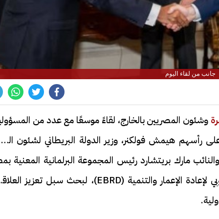
جانب من لقاء اليوم
رة
وشئون المصريين بالخارج، لقاءً موسعًا مع عدد من المسؤول
البريطانيين يوم الثلاثاء 19 مايو، وعلى رأسهم هيمش فولكنر، وزير الدولة البريطاني لشئون ال
لنائب مارك بريتشارد رئيس المجموعة البرلمانية المعنية بمص
(APPG)، وأوديل رينو-باسو رئيسة البنك الأوروبي لإعادة الإعمار والتنمية (EBRD)، لبحث سبل تعزيز ا
لية.