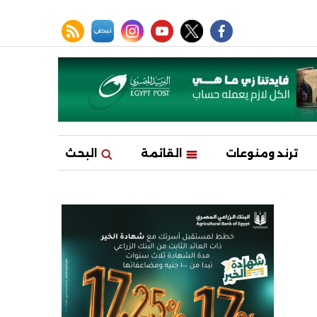
facebook
twitter
youtube
نبض
instagram
rss feed
ترند ومنوعات
القائمة
البحث