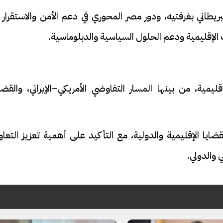
لبريطاني بغرفتيه، ودور مصر المحوري في دعم الأمن والاستقرار 
 الإقليمية ودعم الحلول السياسية والدبلوماسية.
فيديو
يمية، من بينها المسار التفاوضي الأمريكي–الإيراني، والقضي
لقضايا الإقليمية والدولية، مع التأكيد على أهمية تعزيز التعا
 والدولي.
ة بيه.. أول ظهور لـ
سائق التريلا يمنع كارثة فى الل
يلا مع والدته بعد
الأخيرة .. أنقذ "جامبو"محملة
 فيديو
بالقطن على الطريق السريع| في