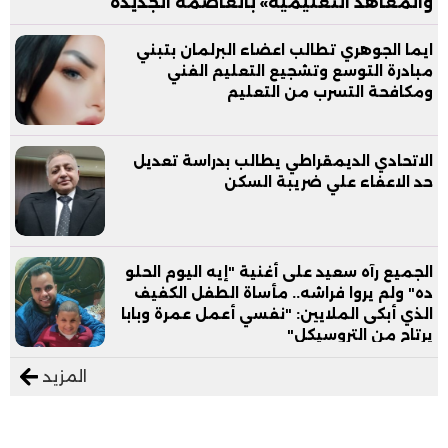
والمعاهد التعليمية» بالعاصمة الجديدة
ايما الجوهري تطالب اعضاء البرلمان بتبني
مبادرة التوسع وتشجيع التعليم الفني
ومكافحة التسرب من التعليم
الاتحادي الديمقراطي يطالب بدراسة تعديل
حد الاعفاء علي ضريبة السكن
الجميع رآه سعيد على أغنية "إيه اليوم الحلو
ده" ولم يروا فراشه.. مأساة الطفل الكفيف
الذي أبكى الملايين: "نفسي أعمل عمرة وبابا
يرتاح من التروسيكل"
المزيد