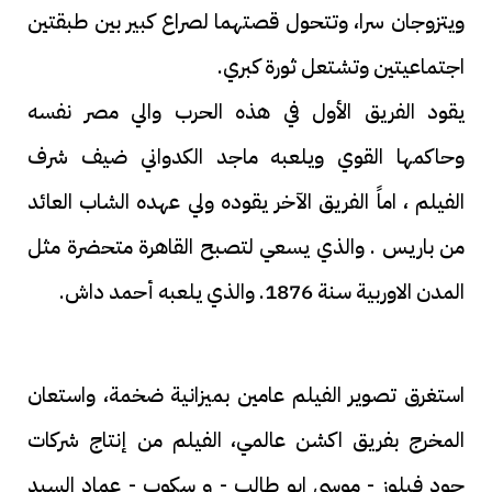
ويتزوجان سرا، وتتحول قصتهما لصراع كبير بين طبقتين
اجتماعيتين وتشتعل ثورة كبري.
يقود الفريق الأول في هذه الحرب والي مصر نفسه
وحاكمها القوي ويلعبه ماجد الكدواني ضيف شرف
الفيلم ، اماً الفريق الآخر يقوده ولي عهده الشاب العائد
من باريس . والذي يسعي لتصبح القاهرة متحضرة مثل
المدن الاوربية سنة 1876. والذي يلعبه أحمد داش.
استغرق تصوير الفيلم عامين بميزانية ضخمة، واستعان
المخرج بفريق اكشن عالمي، الفيلم من إنتاج شركات
جود فيلوز - موسى ابو طالب - و سكوب - عماد السيد