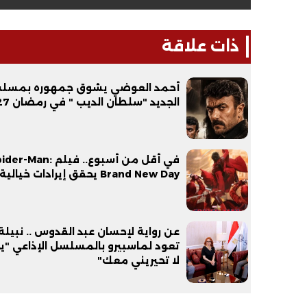
ذات علاقة
أحمد العوضي يشوق جمهوره بمسل
الجديد "سلطان الديب " في رمضان 2027
في أقل من أسبوع.. فيلم r-Man
Brand New Day يحقق إيرادات خيالية
عن رواية لإحسان عبد القدوس .. نبيلة
تعود لماسبيرو بالمسلسل الإذاعي "يا 
لا تحيريني معك"