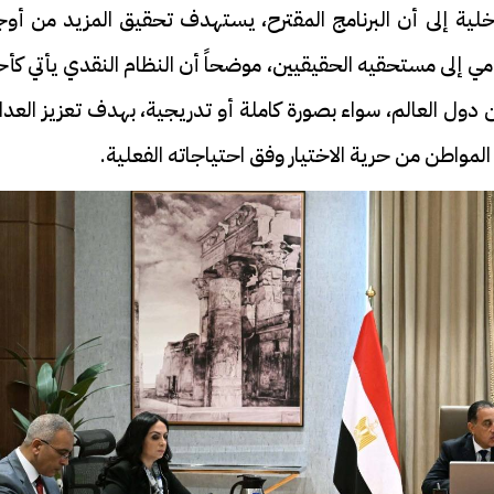
داخلية إلى أن البرنامج المقترح، يستهدف تحقيق المزيد من أو
مي إلى مستحقيه الحقيقيين، موضحاً أن النظام النقدي يأتي كأ
ن دول العالم، سواء بصورة كاملة أو تدريجية، بهدف تعزيز العدا
المواطن من حرية الاختيار وفق احتياجاته الفعلية.
فيديو
ح ديني في القوصية..
ابني بطل وفخورة بيه.. أول ظهور 
تحفة معمارية بتكلفة تجاوزت 20
عماد سائق التريلا مع والدته بعد
تصدره التريند| فيديو