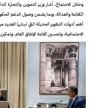
وخلال الاجتماع، أشار وزير التموين والتجارة ال
الكفاءة والعدالة، وبما يضمن وصول الدعم الحكو
أهم أدوات التطوير الحديثة التي تبنتها العديد م
الاجتماعية، وتحسين كفاءة الإنفاق العام، وتمكين 
فيديو
فيديو
الوداع الأخير.. دفن جثامين الضحايا
افتتاح أكبر صر
الأربعة بقرية السعدية في الفيوم
مليون جنيه