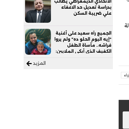
الاتحادي الديمقراطي يطالب
بدراسة تعديل حد الاعفاء
علي ضريبة السكن
ة
الجميع رآه سعيد على أغنية
"إيه اليوم الحلو ده" ولم يروا
فراشه.. مأساة الطفل
الكفيف الذي أبكى الملايين:
"نفسي أعمل عمرة وبابا
المزيد
يرتاح من التروسيكل"
اء