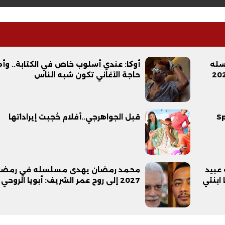
سله
أوكا: عندي أسلوب خاص في الكتابة.. وأ
حاجة الأغاني تكون شبه الناس
Spide:
قبل الجواهرجي..أفلام حُجبت إيراداتها
 عبيد
محمد رمضان يهدى مسلسله في رمضا
ابنتي
2027 إلى روح عمر الشريف: أبويا الروحي