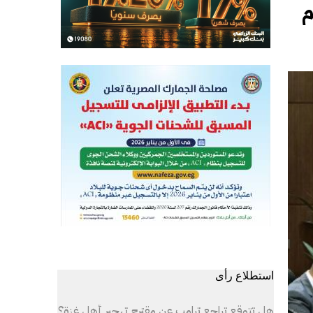
م
استطلاع رأى
هل تتوقع تراجع ترامب عن مقترح تهجير أهل غزة؟