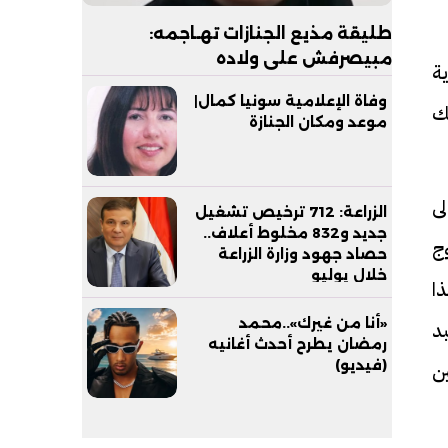
طليقة مذيع الجنازات تهـاجمه:
مبيصرفش على ولاده
ة
وفاة الإعلامية سونيا كمال|
لك
موعد ومكان الجنازة
ى
الزراعة: 712 ترخيص تشغيل
جديد و832 مخلوط أعلاف..
وج
حصاد جهود وزارة الزراعة
خلال يوليو
ا
«أنا من غيرك»..محمد
بد
رمضان يطرح أحدث أغانيه
(فيديو)
ن