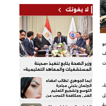
لا يفوتك
و
ف
ت
وزير الصحة يتابع تنفيذ «مدينة
المستشفيات والمعاهد التعليمية»
بالعاصمة الجديدة
ايما الجوهري تطالب اعضاء
ة،
البرلمان بتبني مبادرة
التوسع وتشجيع التعليم
ى
الفني ومكافحة التسرب من
التعليم
ية