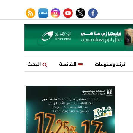
facebook
twitter
youtube
نبض
instagram
rss feed
ترند ومنوعات
القائمة
البحث