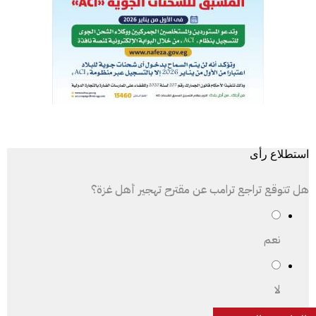
استطلاع رأى
هل تتوقع تراجع ترامب عن مقترح تهجير أهل غزة؟
نعم
لا