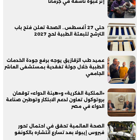
إثر عبوة ناسفة في جرمانا
حتى 27 أغسطس.. الصحة تعلن فتح باب
الترشح للبعثة الطبية لحج 2027
عميد طب الزقازيق يوجه برفع جودة الخدمات
الطبية خلال جولة تفقدية بمستشفى العاشر
الجامعي
«الملكية الفكرية» و«هيئة الدواء» توقعان
بروتوكول تعاون لدعم الابتكار وتوطين صناعة
الدواء في مصر
الصحة العالمية تحقق في احتمال تحور
فيروس إيبولا بعد تسارع انتشاره بالكونغو