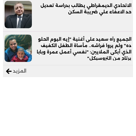
الاتحادي الديمقراطي يطالب بدراسة تعديل
حد الاعفاء علي ضريبة السكن
الجميع رآه سعيد على أغنية "إيه اليوم الحلو
ده" ولم يروا فراشه.. مأساة الطفل الكفيف
الذي أبكى الملايين: "نفسي أعمل عمرة وبابا
يرتاح من التروسيكل"
المزيد