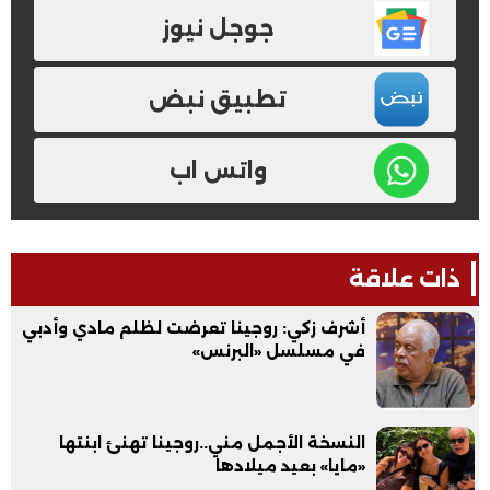
جوجل نيوز
تطبيق نبض
واتس اب
ذات علاقة
أشرف زكي: روجينا تعرضت لظلم مادي وأدبي
في مسلسل «البرنس»
النسخة الأجمل مني..روجينا تهنئ ابنتها
«مايا» بعيد ميلادها