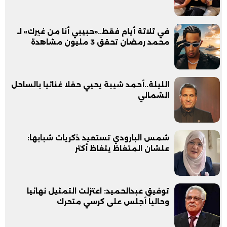
في ثلاثة أيام فقط..«حبيبي أنا من غيرك» لـ
محمد رمضان تحقق 3 مليون مشاهدة
الليلة..أحمد شيبة يحيي حفلا غنائيا بالساحل
الشمالي
شمس البارودي تستعيد ذكريات شبابها:
علشان المتغاظ يتغاظ أكتر
توفيق عبدالحميد: اعتزلت التمثيل نهائيا
وحالياً أجلس على كرسي متحرك