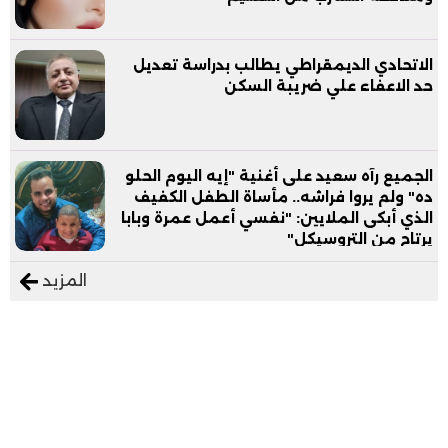
الاتحادي الديمقراطي يطالب بدراسة تعديل
حد الاعفاء علي ضريبة السكن
الجميع رآه سعيد على أغنية "إيه اليوم الحلو
ده" ولم يروا فراشه.. مأساة الطفل الكفيف
الذي أبكى الملايين: "نفسي أعمل عمرة وبابا
يرتاح من التروسيكل"
المزيد