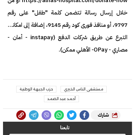
https://alnas-hospital.com/donate-now أو من
خلال إرسال رسالة تتضمن كلمة "طفل" على رقم
9797، أو منافذ فورى كود رقم 9145، إضافة إلى امكانية
التبرع عن طريق شركات الدفع (instapay - أمان -
مصاري - OPay- الأهلي ممكن).
مستشفى الناس الخيري
حزب الجبهة الوطنية
أحمد عبد الصمد
شارك
تابعنا