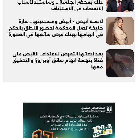
ذلك بمحضر الجلسة .. وسأستند لأسباب
الانسحاب في الاستئناف
لابسه أبيض × أبيض ومسندينها.. سارة
خليفة تصل المحكمة لحضور النطق بالحكم
فى اتهامها بهتك عرض سائقها فى العجوزة
بعد ادعائها التعرض للاعتداء.. القبض على
فتاة بتهمة اتهام سائق أوبر زورًا والتحقيق
معها