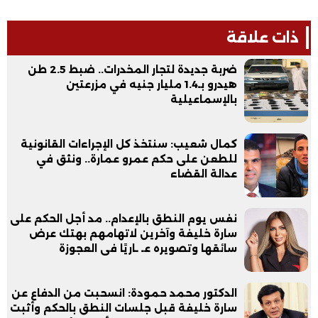
ذات علاقة
ضربة جديدة لتجار المخدرات.. ضبط 2.5 طن
هيدرو بـ1.4 مليار جنيه في مزرعتين
بالإسماعيلية
كمال شعيب: سنتخذ كل الإجراءات القانونية
للطعن على حكم عمرو عمارة.. ونثق في
عدالة القضاء
نفس يوم النطق بالإعدام.. مد أجل الحكم على
سارة خليفة وآخرين لاتهامهم بهتك عرض
سائقها وتصويره عـ ـاريًا فى العجوزة
الدكتور محمد حمودة: انسحبت من الدفاع عن
سارة خليفة قبل جلسات النطق بالحكم وأثبت