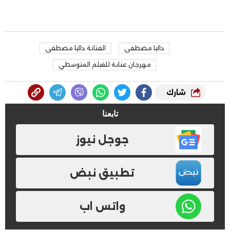
داليا مصطفى
الفنانة داليا مصطفى
مهرجان عنابة للفيلم المتوسطي
شارك
تابعنا
جوجل نيوز
تطبيق نبض
واتس اب