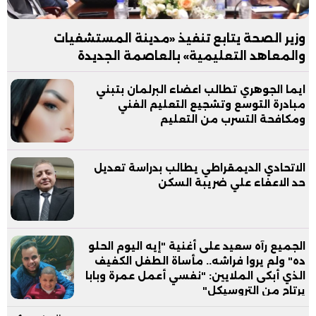
وزير الصحة يتابع تنفيذ «مدينة المستشفيات
والمعاهد التعليمية» بالعاصمة الجديدة
ايما الجوهري تطالب اعضاء البرلمان بتبني
مبادرة التوسع وتشجيع التعليم الفني
ومكافحة التسرب من التعليم
الاتحادي الديمقراطي يطالب بدراسة تعديل
حد الاعفاء علي ضريبة السكن
الجميع رآه سعيد على أغنية "إيه اليوم الحلو
ده" ولم يروا فراشه.. مأساة الطفل الكفيف
الذي أبكى الملايين: "نفسي أعمل عمرة وبابا
يرتاح من التروسيكل"