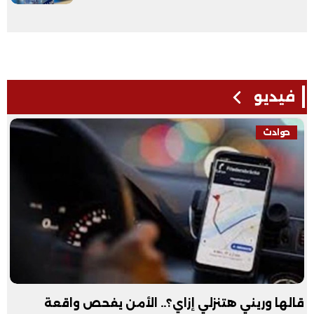
فيديو
حوادث
قالها وريني هتنزلي إزاي؟.. الأمن يفحص واقعة