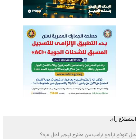
استطلاع رأى
هل تتوقع تراجع ترامب عن مقترح تهجير أهل غزة؟