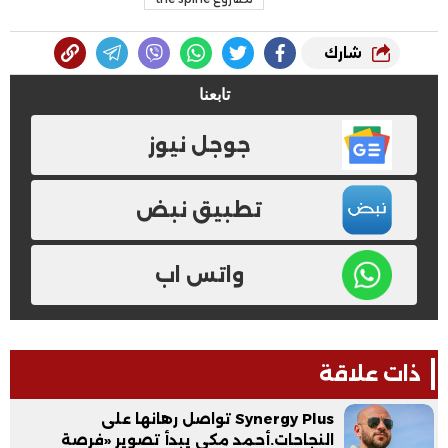
شارك
تابعنا
جوجل نيوز
تطبيق نبض
واتس اب
ذات علاقة
Synergy Plus تواصل رهانها على
النجاحات.أحمد مكي يبدأ تصوير «فرصة