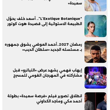
سعيدة»
“L’Exotique Botanique”.. أسعد خلف يحوّل
الطبيعة الاستوائية إلى قصيدة هوت كوتور
رمضان 2027..أحمد العوضي يشوق جمهوره
بـ مسلسله الجديد «سلطان الديب»
إيهاب فهمي يشهد عرض «التياترو» قبل
مشاركته في المهرجان القومي للمسرح
انطلاق تصوير فيلم «فرصة سعيدة» بطولة
أحمد مكي وماجد الكداوني