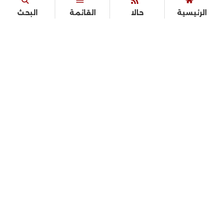
الرئيسية
حالا
القائمة
البحث
الرئيسية
أخبار
القصة الكاملة
الرياضة
سياسة
حوادث
الفن
اقتصاد
محافظات
ترند ومنوعات