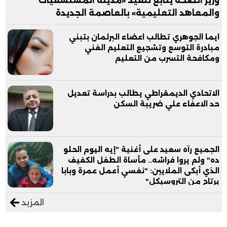
وزير الصحة يتابع تنفيذ «مدينة المستشفيات
والمعاهد التعليمية» بالعاصمة الجديدة
ايما الجوهري تطالب اعضاء البرلمان بتبني
مبادرة التوسع وتشجيع التعليم الفني
ومكافحة التسرب من التعليم
الاتحادي الديمقراطي يطالب بدراسة تعديل
حد الاعفاء علي ضريبة السكن
الجميع رآه سعيد على أغنية "إيه اليوم الحلو
ده" ولم يروا فراشه.. مأساة الطفل الكفيف
الذي أبكى الملايين: "نفسي أعمل عمرة وبابا
يرتاح من التروسيكل"
المزيد