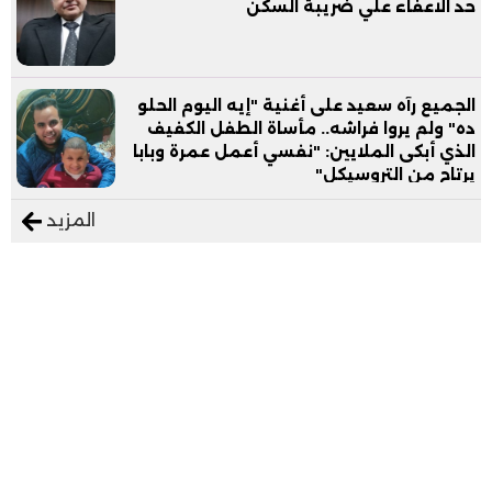
حد الاعفاء علي ضريبة السكن
الجميع رآه سعيد على أغنية "إيه اليوم الحلو
ده" ولم يروا فراشه.. مأساة الطفل الكفيف
الذي أبكى الملايين: "نفسي أعمل عمرة وبابا
يرتاح من التروسيكل"
المزيد