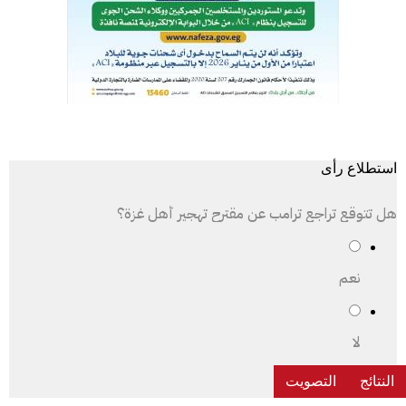
استطلاع رأى
هل تتوقع تراجع ترامب عن مقترح تهجير أهل غزة؟
نعم
لا