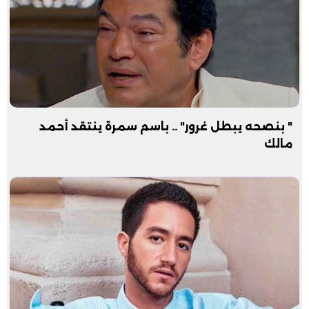
" بنصحه يبطل غرور" .. باسم سمرة ينتقد أحمد
مالك