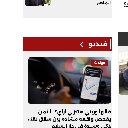
ثمار في توسعة نشاط الشركة بفتح 8 فروع
الماضي
فيديو
حوادث
فيديو
لـ
قالها وريني هتنزلي إزاي؟.. الأمن
عبد الله 
يفحص واقعة مشادة بين سائق نقل
أكون طبيب
ذكي وسيدة في دار السلام