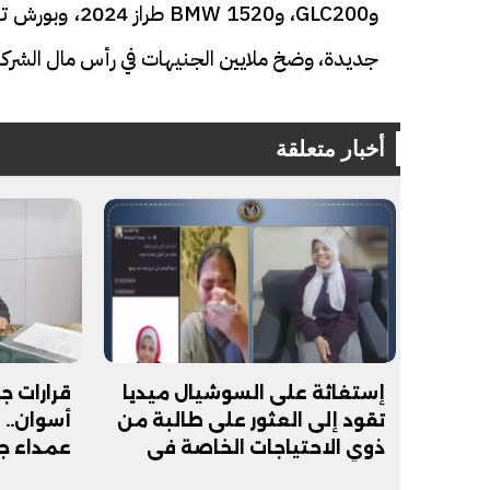
جديدة، وضخ ملايين الجنيهات في رأس مال الشركة
أخبار متعلقة
فيديو
فيديو
إستغاثة على السوشيال ميديا
قرارات ج
تقود إلى العثور على طالبة من
أسوان.. 
الوداع الأخير.. دفن جثامين الضحايا
افتتاح أكبر صر
ذوي الاحتياجات الخاصة في
عمداء جدد ل4
الأربعة بقرية السعدية في الفيوم
القاهرة
مليون جنيه