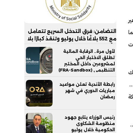
ير
ا
التضامن: فرق التدخل السريع تتعامل
مع 552 بلاغًا خلال يوليو وتنقذ كبارًا بلا
ات
مأوى في 6 محافظات
لأول مرة.. الرقابة المالية
تطلق الاختبار الحي
لمشروعين داخل المختبر
التنظيمي (FRA-Sandbox)
ك
والبنك العربي،
رابطة الأندية تعلن مواعيد
مباريات الدوري في شهر
ة
رمضان
رئيس الوزراء يتابع جهود
23 جنيه، منها سيارات مرسيدس E300
منظومة الشكاوى
الحكومية خلال يوليو