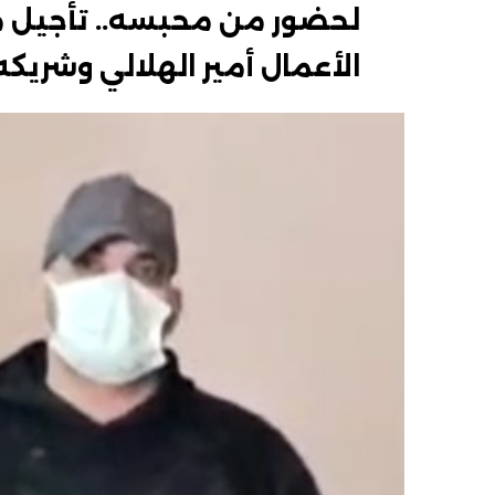
لحضور من محبسه.. تأجيل م
الأعمال أمير الهلالي وشري