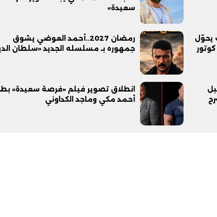
سعيدة»
سعد خلف يحوّل
رمضان 2027..أحمد العوضي يشوق
كوتور
جمهوره بـ مسلسله الجديد «سلطان الد
بل
انطلاق تصوير فيلم «فرصة سعيدة» بطو
رح
أحمد مكي وماجد الكداوني