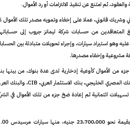
والعقود، ثم امتنع عن تنفيذ الالتزامات أو رد الأموال.
لي وشريك قانوني، عملا على إخفاء وتمويه مصدر تلك الأموال غ
 المتعاقدين من حسابات شركة ليمانز جروب إلى حساباتهم
ليه وهو استيراد سيارات، وإجراء تحويلات متبادلة بين الحساب
فة مشروعية وإخفاء مصدرها.
جزء من الأموال كأوعية إدخارية لدى عدة بنوك، من بينها بن
الأهلي المصري، بنك الإسكندرية، بنك HSBC، بنك المصري الخليجي، بنك الاستثمار العربي، CIB، 
سهيلات ائتمانية ثم إعادة ضخ جزء من تلك الأموال في الشرك
وكذلك شراء سيارات فارهة بأسماء المتهمين، بقيمة نحو ،700،000