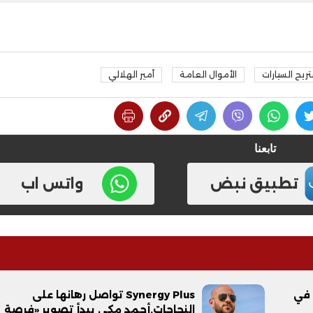
يح السيارات
الأموال العامة
أمير الهلالي
تابعنا
تطبيق نبض
واتس اب
 في
Synergy Plus تواصل رهانها على
النجاحات.أحمد مكي يبدأ تصوير «فرصة