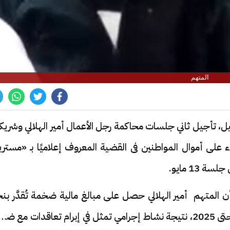
المتهم
ل، تأجيل ثاني جلسات محاكمة رجل الأعمال أمير الهلالي وشريك
ء على أموال المواطنين فى القضية المعروف إعلاميًا بـ «مستر
13 مايو.
 أن المتهم أمير الهلالي حصل على مبالغ مالية ضخمة تُقدَّر بن
95،516،374 جنيهًا خلال الفترة من عام 2023 حتى 2025، نتيجة نشاط إجرامي تمثل في إبرام تعاقدات مع ض