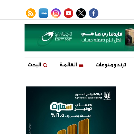
facebook
twitter
youtube
نبض
instagram
rss feed
ترند ومنوعات
القائمة
البحث