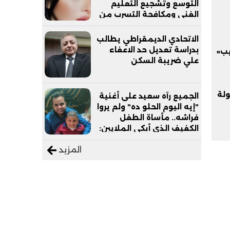
التوسع وتشجيع التعليم
الفني ومكافحة التسرب من
التعليم
الاتحادي الديمقراطي يطالب
بدراسة تعديل حد الاعفاء
يب»
علي ضريبة السكن
لة
الجميع رآه سعيد على أغنية
"إيه اليوم الحلو ده" ولم يروا
فراشه.. مأساة الطفل
الكفيف الذي أبكى الملايين:
"نفسي أعمل عمرة وبابا
المزيد
يرتاح من التروسيكل"