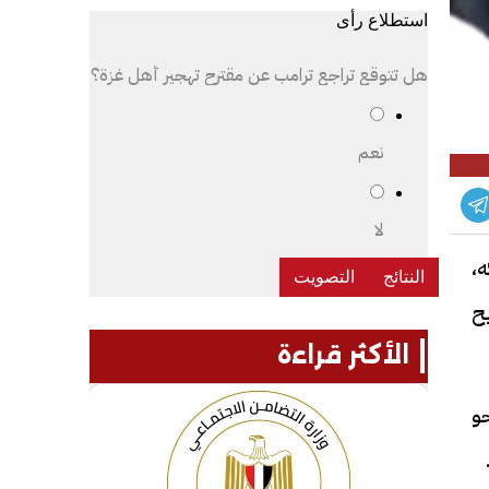
استطلاع رأى
هل تتوقع تراجع ترامب عن مقترح تهجير أهل غزة؟
نعم
لا
ه،
يح
الأكثر قراءة
حو
حايا