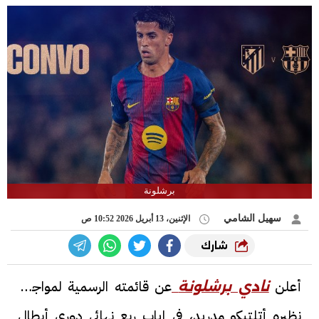
برشلونة
سهيل الشامي
الإثنين، 13 أبريل 2026 10:52 ص
شارك
أعلن
عن قائمته الرسمية لمواجهة
نادي برشلونة
نظيره أتلتيكو مدريد، في إياب ربع نهائي دوري أبطال