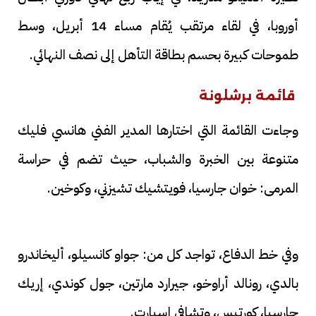
أوروبا، في لقاء مرتقب يُقام مساء 14 أبريل، وسط
طموحات كبيرة بحسم بطاقة التأهل إلى نصف النهائي.
قائمة برشلونة
وجاءت القائمة التي اختارها المدير الفني هانسي فليك
متنوعة بين الخبرة والشباب، حيث تضم في حراسة
المرمى: خوان جارسيا، فويتشيك تشيزني، وكوخين.
وفي خط الدفاع، تواجد كل من: جواو كانسيلو، أليخاندرو
بالدي، رونالد أراوخو، جيرارد مارتين، جول كوندي، إريك
جارسيا، كورتيس، وتشافي إسبارت.