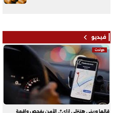
فيديو
حوادث
قالها وريني هتنزلي إزاي؟.. الأمن يفحص واقعة