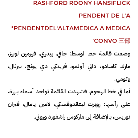
وضمت قائمة خط الوسط: جافي، بيدري، فيرمين لوبيز،
مارك كاسادو، داني أولمو، فرينكي دي يونج، بيرنال،
وتومي.
أما في خط الهجوم، فشهدت القائمة تواجد أسماء بارزة،
على رأسها: روبرت ليفاندوفسكي، لامين يامال، فيران
توريس، بالإضافة إلى ماركوس راشفورد وروني.