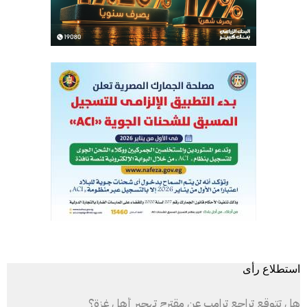
استطلاع رأى
هل تتوقع تراجع ترامب عن مقترح تهجير أهل غزة؟