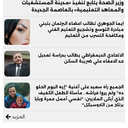
وزير الصحة يتابع تنفيذ «مدينة المستشفيات
والمعاهد التعليمية» بالعاصمة الجديدة
ايما الجوهري تطالب اعضاء البرلمان بتبني
مبادرة التوسع وتشجيع التعليم الفني
ومكافحة التسرب من التعليم
الاتحادي الديمقراطي يطالب بدراسة تعديل
حد الاعفاء علي ضريبة السكن
الجميع رآه سعيد على أغنية "إيه اليوم الحلو
ده" ولم يروا فراشه.. مأساة الطفل الكفيف
الذي أبكى الملايين: "نفسي أعمل عمرة وبابا
يرتاح من التروسيكل"
المزيد