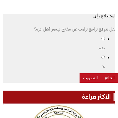
استطلاع رأى
هل تتوقع تراجع ترامب عن مقترح تهجير أهل غزة؟
نعم
لا
الأكثر قراءة