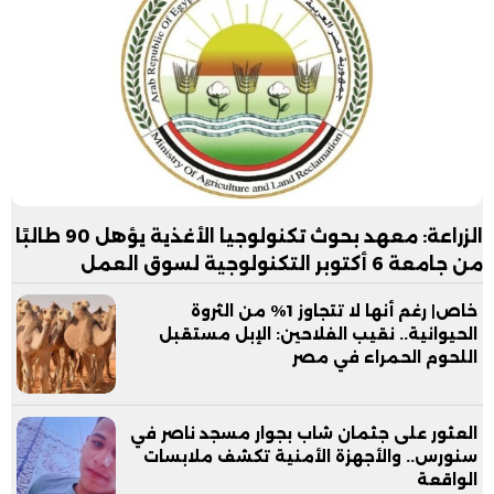
الزراعة: معهد بحوث تكنولوجيا الأغذية يؤهل 90 طالبًا
من جامعة 6 أكتوبر التكنولوجية لسوق العمل
خاص| رغم أنها لا تتجاوز 1% من الثروة
الحيوانية.. نقيب الفلاحين: الإبل مستقبل
اللحوم الحمراء في مصر
العثور على جثمان شاب بجوار مسجد ناصر في
سنورس.. والأجهزة الأمنية تكشف ملابسات
الواقعة