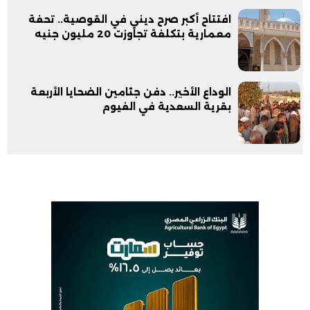
افتتاح أكبر صرح ديني في القوصية.. تحفة
معمارية بتكلفة تجاوزت 20 مليون جنيه
الوداع الأخير.. دفن جثامين الضحايا الأربعة
بقرية السعدية في الفيوم