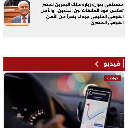
مصطفى بدران: زيارة ملك البحرين لمصر
تعكس قوة العلاقات بين البلدين.. والأمن
القومي الخليجي جزء لا يتجزأ من الأمن
القومي المصري
فيديو
حوادث