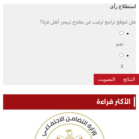
استطلاع رأى
هل تتوقع تراجع ترامب عن مقترح تهجير أهل غزة؟
نعم
لا
الأكثر قراءة