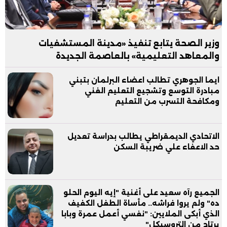
وزير الصحة يتابع تنفيذ «مدينة المستشفيات
والمعاهد التعليمية» بالعاصمة الجديدة
ايما الجوهري تطالب اعضاء البرلمان بتبني
مبادرة التوسع وتشجيع التعليم الفني
ومكافحة التسرب من التعليم
الاتحادي الديمقراطي يطالب بدراسة تعديل
حد الاعفاء علي ضريبة السكن
الجميع رآه سعيد على أغنية "إيه اليوم الحلو
ده" ولم يروا فراشه.. مأساة الطفل الكفيف
الذي أبكى الملايين: "نفسي أعمل عمرة وبابا
يرتاح من التروسيكل"