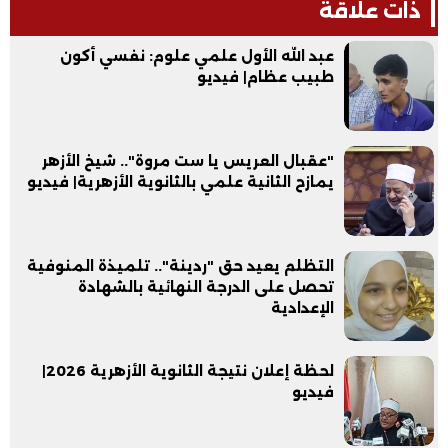
ذات علاقة
عبد الله الأول علمي علوم: نفسي أكون
طبيب عظام| فيديو
"عقبال العريس يا ست مروة".. شيخ الأزهر
يمازح الثانية علمي بالثانوية الأزهرية| فيديو
التظلم يعيد حق "ردينة".. تلميذة المنوفية
تحصل على الدرجة النهائية بالشهادة
الإعدادية
لحظة إعلان نتيجة الثانوية الأزهرية 2026|
فيديو