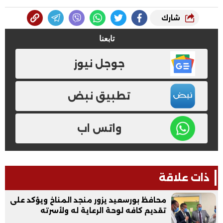
شارك
تابعنا
جوجل نيوز
تطبيق نبض
واتس اب
ذات علاقة
محافظ بورسعيد يزور منجد المناخ ويؤكد على
تقديم كافه لوحة الرعاية له ولأسرته