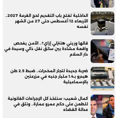
الداخلية تفتح باب التقديم لحج القرعة 2027..
الأربعاء 12 أغسطس حتى 27 من الشهر
نفسه
قالها وريني هتنزلي إزاي؟.. الأمن يفحص
واقعة مشادة بين سائق نقل ذكي وسيدة في
دار السلام
ضربة جديدة لتجار المخدرات.. ضبط 2.5 طن
هيدرو بـ1.4 مليار جنيه في مزرعتين
بالإسماعيلية
كمال شعيب: سنتخذ كل الإجراءات القانونية
للطعن على حكم عمرو عمارة.. ونثق في
عدالة القضاء