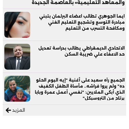
والمعاهد التعليمية» بالعاصمة الجديدة
ايما الجوهري تطالب اعضاء البرلمان بتبني
مبادرة التوسع وتشجيع التعليم الفني
ومكافحة التسرب من التعليم
الاتحادي الديمقراطي يطالب بدراسة تعديل
حد الاعفاء علي ضريبة السكن
الجميع رآه سعيد على أغنية "إيه اليوم الحلو
ده" ولم يروا فراشه.. مأساة الطفل الكفيف
الذي أبكى الملايين: "نفسي أعمل عمرة وبابا
يرتاح من التروسيكل"
المزيد