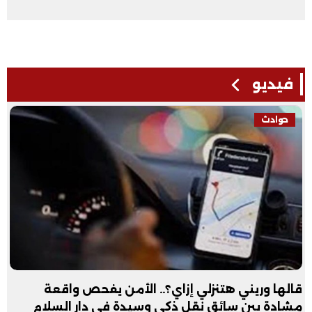
فيديو
حوادث
قالها وريني هتنزلي إزاي؟.. الأمن يفحص واقعة
مشادة بين سائق نقل ذكي وسيدة في دار السلام