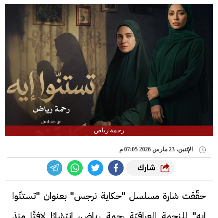
رحمة رياض
الإثنين، 23 مارس 2026 07:05 م
شارك
حقّقت شارة مسلسل "حكاية نرجس" بعنوان "تستنّوا
ايه" للنجمة العراقيّة رحمة رياض، انتشارًا لافتًا منذ