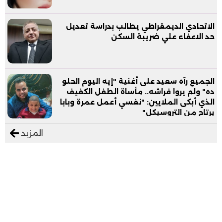
الاتحادي الديمقراطي يطالب بدراسة تعديل
حد الاعفاء علي ضريبة السكن
الجميع رآه سعيد على أغنية "إيه اليوم الحلو
ده" ولم يروا فراشه.. مأساة الطفل الكفيف
الذي أبكى الملايين: "نفسي أعمل عمرة وبابا
يرتاح من التروسيكل"
المزيد