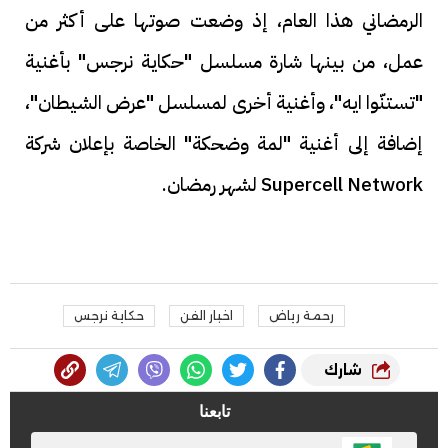
الرمضاني هذا العام، إذ وضعت صوتها على أكثر من
عمل، من بينها شارة مسلسل "حكاية نرجس" بأغنية
"تستنّوا ايه"، وأغنية أخرى لمسلسل "عرض الشيطان"،
إضافة إلى أغنية "لمة وضحكة" الخاصة بإعلان شركة
Supercell Network لشهر رمضان.
رحمة رياض
اخبار الفن
حكاية نرجس
شارك
تابعنا