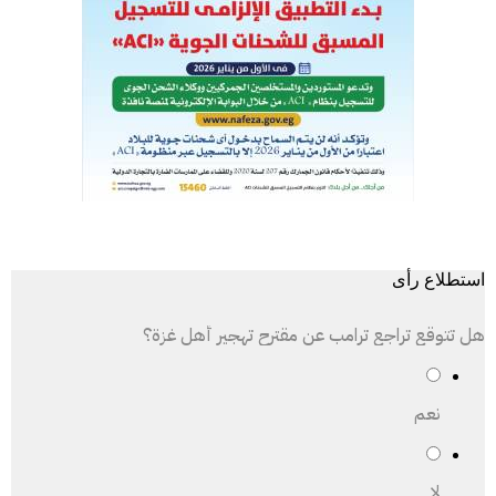
استطلاع رأى
هل تتوقع تراجع ترامب عن مقترح تهجير أهل غزة؟
نعم
لا