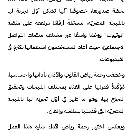
لحظة صدورها، خصوصًا أنّها تشكل أوّل تجربة لها
باللهجة المصريّة، مسجّلةً أرقامًا مرتفعة على منصّة
"يوتيوب" وزخمًا واسعًا عبر مختلف منصّات التواصل
الاجتماعيّ، حيث أعاد المستخدمون استعمالها بكثرةٍ في
الفيديوهات.
وخطفت رحمة رياض القلوب والآذان بأدائها وإحساسها،
مُؤكّدةً قدرتها على الغناء بمختلف اللهجات وتحقيق
النجاح بها، وهو ما ظهر في أوّل تجربة لها باللهجة
المصريّة التي قدّمتها بسلاسة وإتقان.
ويعكس اختيار رحمة رياض لأداء شارة هذا العمل