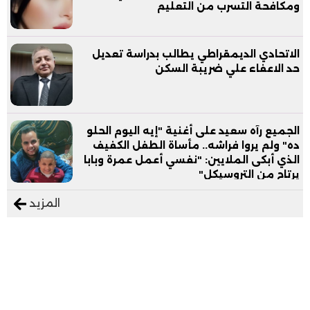
ومكافحة التسرب من التعليم
الاتحادي الديمقراطي يطالب بدراسة تعديل
حد الاعفاء علي ضريبة السكن
الجميع رآه سعيد على أغنية "إيه اليوم الحلو
ده" ولم يروا فراشه.. مأساة الطفل الكفيف
الذي أبكى الملايين: "نفسي أعمل عمرة وبابا
يرتاح من التروسيكل"
المزيد