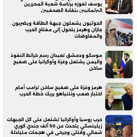
يوسف لفوزه برئاسة شعبة المحررين
البرلمانيين بنقابة الصحفيين
الحوثيون يشعلون جبهة الطاقة ويضربون
جازان وهرمز يتحول إلى مفتاح الحرب
والمفاوضات
موسكو ودمشق تعيدان رسم خرائط النفوذ
واليمن يشتعل وغزة وأوكرانيا على صفيح
ساخن
هرمز وغزة على صفيح ساخن ترامب أمام
اختبار صعب ونتنياهو يربك خطة الحرب
حرب روسيا وأوكرانيا تشتعل على كل الجبهات
زيلينسكي يتحدث عن 50 ألف جندي كوري
شمالي وقتلى وجرحى في هجمات متبادلة