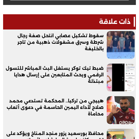
ذات علاقة
سقوط تشكيل عصابي انتحل صفة رجال
شرطة وسرق مشغولات ذهبية من تاجر
بالخليفة
ضبط تيك توكر يستغل البث المباشر للتسول
الرقمي ويحث المتابعين على إرسال هدايا
مبتذلة
هييجي من تركيا.. المحكمة تستدعي محمد
صلاح لأداء اليمين الحاسمة في دعوى أتعاب
محاماة
محافظ بورسعيد يزور منجد المناخ ويؤكد على