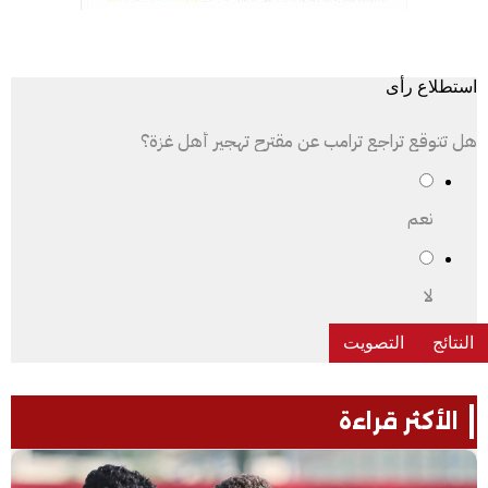
استطلاع رأى
هل تتوقع تراجع ترامب عن مقترح تهجير أهل غزة؟
نعم
لا
الأكثر قراءة