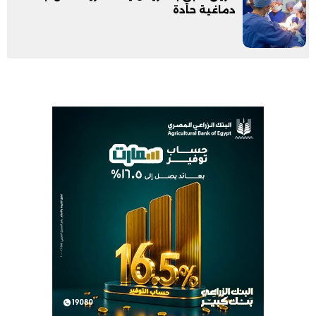
دماغية حادة