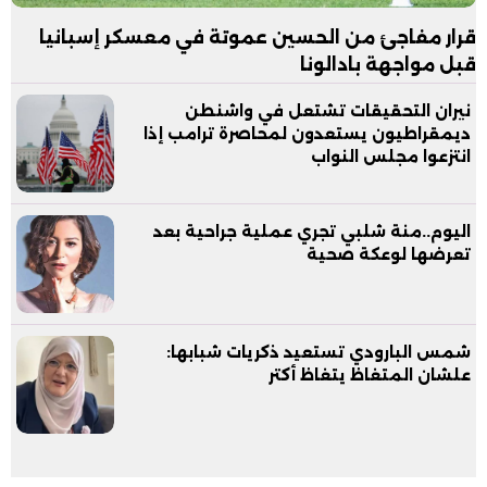
قرار مفاجئ من الحسين عموتة في معسكر إسبانيا
قبل مواجهة بادالونا
نيران التحقيقات تشتعل في واشنطن
ديمقراطيون يستعدون لمحاصرة ترامب إذا
انتزعوا مجلس النواب
اليوم..منة شلبي تجري عملية جراحية بعد
تعرضها لوعكة صحية
شمس البارودي تستعيد ذكريات شبابها:
علشان المتغاظ يتغاظ أكتر