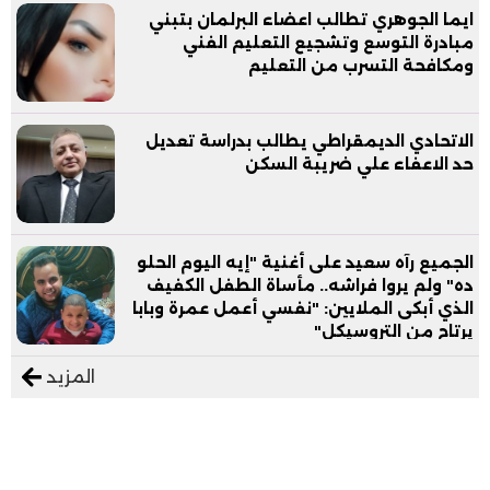
ايما الجوهري تطالب اعضاء البرلمان بتبني
مبادرة التوسع وتشجيع التعليم الفني
ومكافحة التسرب من التعليم
الاتحادي الديمقراطي يطالب بدراسة تعديل
حد الاعفاء علي ضريبة السكن
الجميع رآه سعيد على أغنية "إيه اليوم الحلو
ده" ولم يروا فراشه.. مأساة الطفل الكفيف
الذي أبكى الملايين: "نفسي أعمل عمرة وبابا
يرتاح من التروسيكل"
المزيد