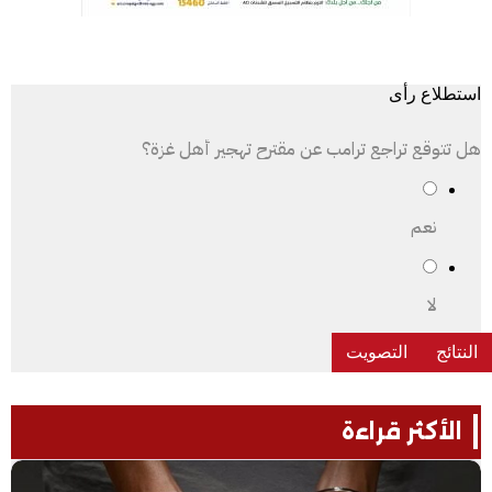
استطلاع رأى
هل تتوقع تراجع ترامب عن مقترح تهجير أهل غزة؟
نعم
لا
الأكثر قراءة