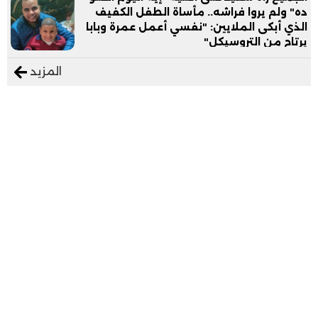
ده" ولم يروا فراشه.. مأساة الطفل الكفيف
الذي أبكى الملايين: "نفسي أعمل عمرة وبابا
يرتاح من التروسيكل"
المزيد