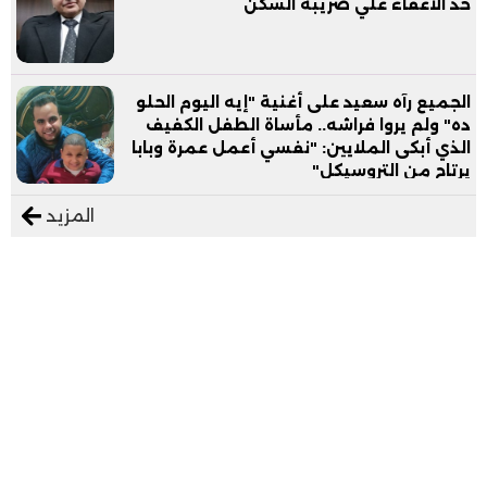
حد الاعفاء علي ضريبة السكن
الجميع رآه سعيد على أغنية "إيه اليوم الحلو
ده" ولم يروا فراشه.. مأساة الطفل الكفيف
الذي أبكى الملايين: "نفسي أعمل عمرة وبابا
يرتاح من التروسيكل"
المزيد