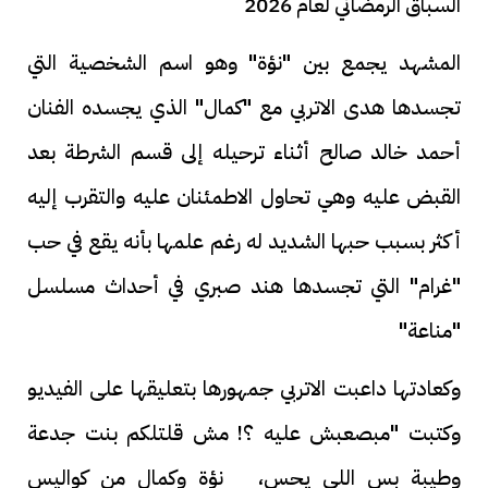
السباق الرمضاني لعام 2026
المشهد يجمع بين "نؤة" وهو اسم الشخصية التي
تجسدها هدى الاتربي مع "كمال" الذي يجسده الفنان
أحمد خالد صالح أثناء ترحيله إلى قسم الشرطة بعد
القبض عليه وهي تحاول الاطمئنان عليه والتقرب إليه
أكثر بسبب حبها الشديد له رغم علمها بأنه يقع في حب
"غرام" التي تجسدها هند صبري في أحداث مسلسل
"مناعة"
وكعادتها داعبت الاتربي جمهورها بتعليقها على الفيديو
وكتبت "مبصعبش عليه ؟! مش قلتلكم بنت جدعة
وطيبة بس اللي يحس، نؤة وكمال من كواليس