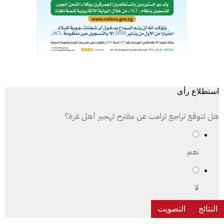
استطلاع رأى
هل تتوقع تراجع ترامب عن مقترح تهجير أهل غزة؟
نعم
لا