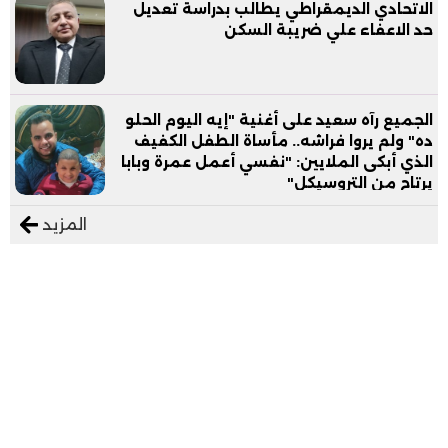
الاتحادي الديمقراطي يطالب بدراسة تعديل
حد الاعفاء علي ضريبة السكن
الجميع رآه سعيد على أغنية "إيه اليوم الحلو
ده" ولم يروا فراشه.. مأساة الطفل الكفيف
الذي أبكى الملايين: "نفسي أعمل عمرة وبابا
يرتاح من التروسيكل"
المزيد