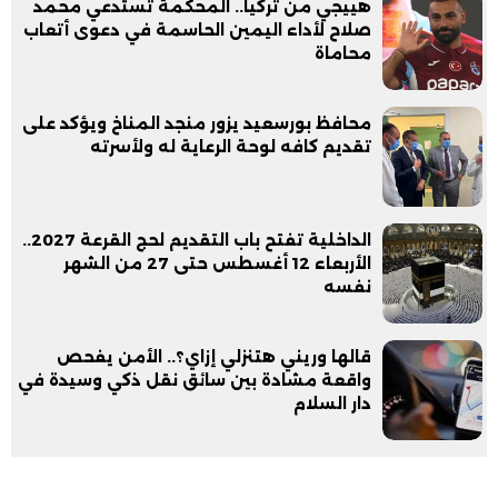
هييجي من تركيا.. المحكمة تستدعي محمد
صلاح لأداء اليمين الحاسمة في دعوى أتعاب
محاماة
محافظ بورسعيد يزور منجد المناخ ويؤكد على
تقديم كافه لوحة الرعاية له ولأسرته
الداخلية تفتح باب التقديم لحج القرعة 2027..
الأربعاء 12 أغسطس حتى 27 من الشهر
نفسه
قالها وريني هتنزلي إزاي؟.. الأمن يفحص
واقعة مشادة بين سائق نقل ذكي وسيدة في
دار السلام