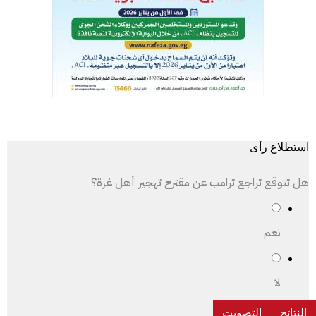
استطلاع رأى
هل تتوقع تراجع ترامب عن مقترح تهجير أهل غزة؟
نعم
لا