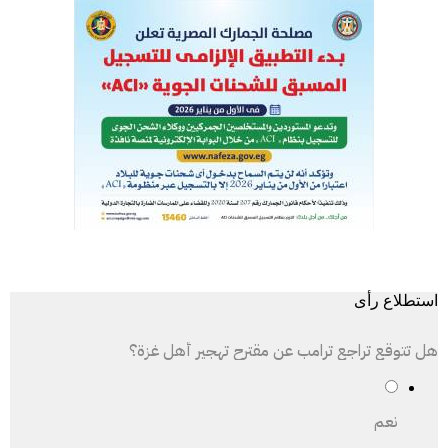
استطلاع رأى
هل تتوقع تراجع ترامب عن مقترح تهجير أهل غزة؟
نعم