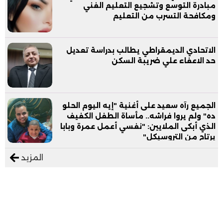
مبادرة التوسع وتشجيع التعليم الفني
ومكافحة التسرب من التعليم
الاتحادي الديمقراطي يطالب بدراسة تعديل
حد الاعفاء علي ضريبة السكن
الجميع رآه سعيد على أغنية "إيه اليوم الحلو
ده" ولم يروا فراشه.. مأساة الطفل الكفيف
الذي أبكى الملايين: "نفسي أعمل عمرة وبابا
يرتاح من التروسيكل"
المزيد