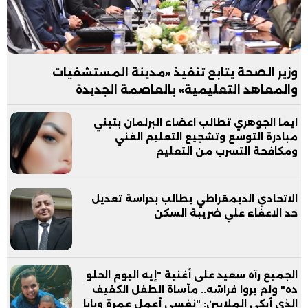
وزير الصحة يتابع تنفيذ «مدينة المستشفيات
والمعاهد التعليمية» بالعاصمة الجديدة
ايما الجوهري تطالب اعضاء البرلمان بتبني
مبادرة التوسع وتشجيع التعليم الفني
ومكافحة التسرب من التعليم
الاتحادي الديمقراطي يطالب بدراسة تعديل
حد الاعفاء علي ضريبة السكن
الجميع رآه سعيد على أغنية "إيه اليوم الحلو
ده" ولم يروا فراشه.. مأساة الطفل الكفيف
الذي أبكى الملايين: "نفسي أعمل عمرة وبابا