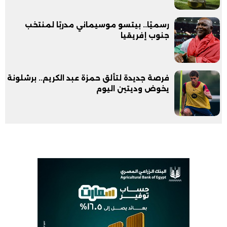
رسميًا.. بيتسو موسيماني مدربًا لمنتخب
جنوب إفريقيا
فرصة جديدة لتألق حمزة عبد الكريم.. برشلونة
يخوض وديتين اليوم