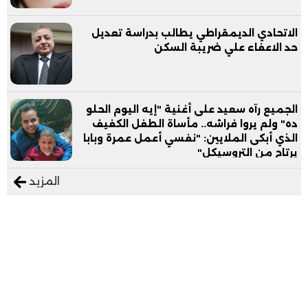
الاتحادي الديمقراطي يطالب بدراسة تعديل
حد الاعفاء علي ضريبة السكن
الجميع رآه سعيد على أغنية "إيه اليوم الحلو
ده" ولم يروا فراشه.. مأساة الطفل الكفيف
الذي أبكى الملايين: "نفسي أعمل عمرة وبابا
يرتاح من التروسيكل"
المزيد