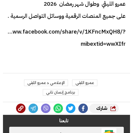
عمرو الليثي وطوال شهر رمضان 2026
على جميع المنصات الرقمية ووسائل التواصل الرسمية .
ps://www.facebook.com/share/v/1KFncMxQH8/?
mibextid=wwXIfr
عمرو الليثي
الإعلامي د عمرو الليثي
برنامج إنسان تاني
شارك
تابعنا