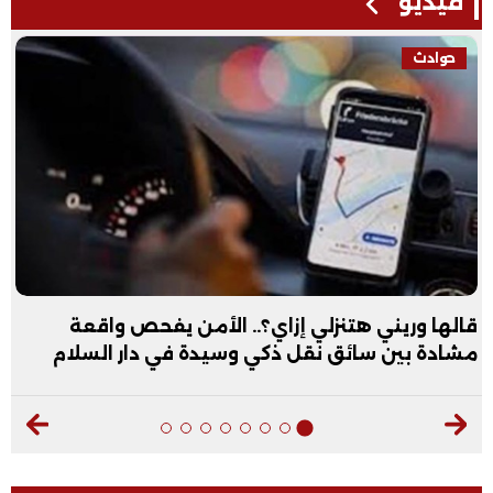
فيديو
حوادث
قالها وريني هتنزلي إزاي؟.. الأمن يفحص واقعة
مشادة بين سائق نقل ذكي وسيدة في دار السلام