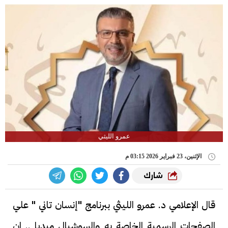
عمرو الليثي
الإثنين، 23 فبراير 2026 03:15 م
شارك
قال الإعلامي د. عمرو الليثي ببرنامج "إنسان تاني " علي
الصفحات الرسمية الخاصة به والسوشيال ميديا .. ان