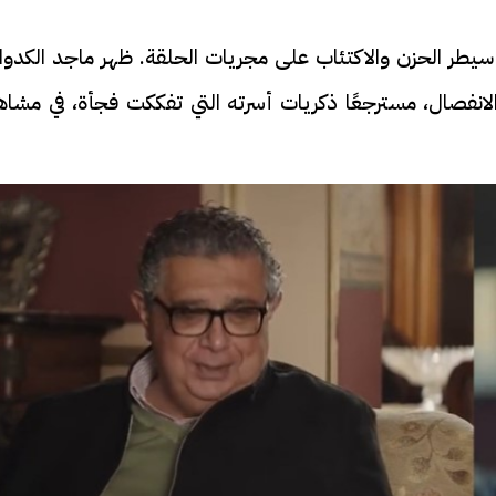
، سيطر الحزن والاكتئاب على مجريات الحلقة. ظهر ماجد الكدوا
لانفصال، مسترجعًا ذكريات أسرته التي تفككت فجأة، في مشاه