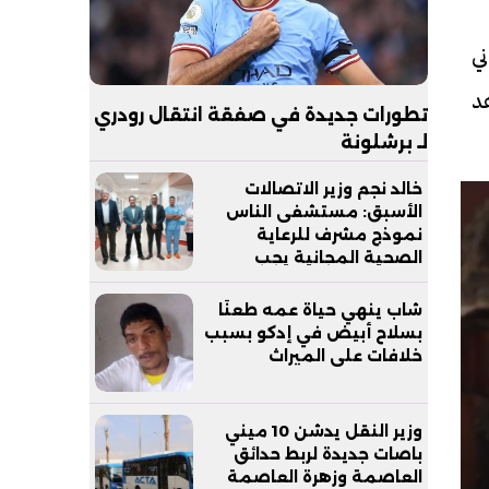
ني
د
تطورات جديدة في صفقة انتقال رودري
لـ برشلونة
خالد نجم وزير الاتصالات
الأسبق: مستشفى الناس
نموذج مشرف للرعاية
الصحية المجانية يجب
مساندته
شاب ينهي حياة عمه طعنًا
بسلاح أبيض في إدكو بسبب
خلافات على الميراث
وزير النقل يدشن 10 ميني
باصات جديدة لربط حدائق
العاصمة وزهرة العاصمة