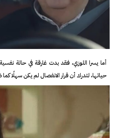
أما يسرا اللوزي، فقد بدت غارقة في حالة نفس
فيديو
فيديو
حياتها، لتدرك أن قرار الانفصال لم يكن سهلًا ك
الوداع الأخير.. دفن جثامين الضحايا
افتتاح أكبر صر
الأربعة بقرية السعدية في الفيوم
مليون جنيه