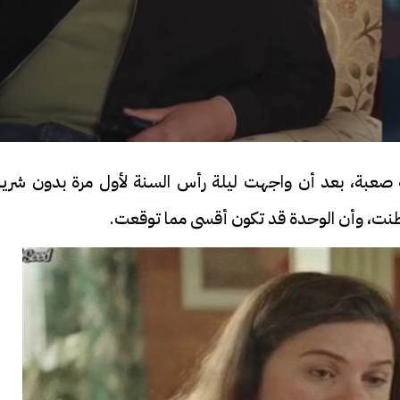
ية صعبة، بعد أن واجهت ليلة رأس السنة لأول مرة بدون شري
فيديو
ما ظنت، وأن الوحدة قد تكون أقسى مما توقعت.
ح ديني في القوصية..
ابني بطل وفخورة بيه.. أول ظهور 
تحفة معمارية بتكلفة تجاوزت 20
عماد سائق التريلا مع والدته بعد
تصدره التريند| فيديو