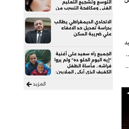
التوسع وتشجيع التعليم
الفني ومكافحة التسرب من
التعليم
الاتحادي الديمقراطي يطالب
بدراسة تعديل حد الاعفاء
علي ضريبة السكن
ءت مواعيد
1:4 صباحًا، الإعادة الثانية: 10:15
الجميع رآه سعيد على أغنية
"إيه اليوم الحلو ده" ولم يروا
نية: 3:15 مساء اليوم
فراشه.. مأساة الطفل
الكفيف الذي أبكى الملايين:
"نفسي أعمل عمرة وبابا
المزيد
يرتاح من التروسيكل"