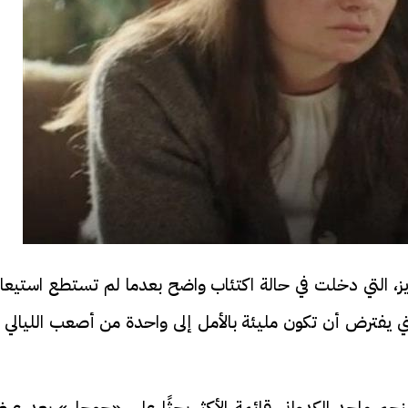
عزيز، التي دخلت في حالة اكتئاب واضح بعدما لم تستطع استيع
ي يفترض أن تكون مليئة بالأمل إلى واحدة من أصعب الليالي ف
جم ماجد الكدواني قائمة الأكثر بحثًا على «جوجل» بعد عر