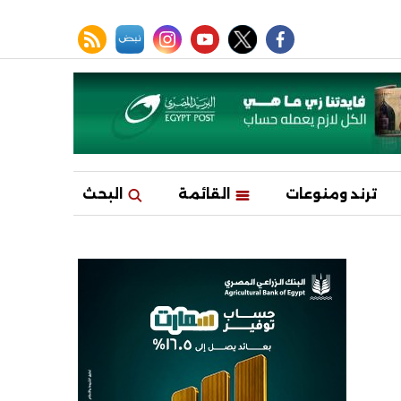
facebook
twitter
youtube
نبض
instagram
rss feed
ترند ومنوعات
القائمة
البحث