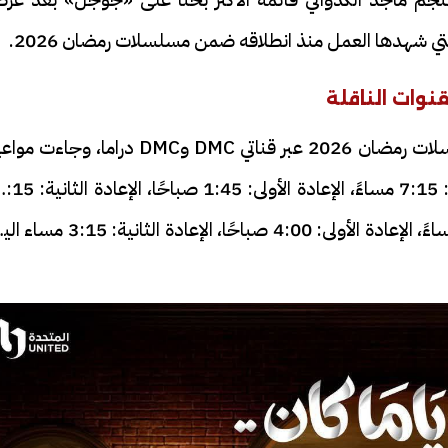
لتي شهدها العمل منذ انطلاقه ضمن مسلسلات رمضان 2026.
وات الناقلة
يُعرض مسلسل كان ياما كان حصريًا ضمن مسلسلات رمضان 2026 عبر قناتي DMC وDMC دراما، وجا
العرض والإعادة كالتالي: على قناة DMC: العرض: 7:15 مساءً، الإعادة الأولى: 5
صباحًا، على قناة DMC دراما: العرض: 11:00 مساءً، الإعادة الأولى: 4:00 صباحًا، الإعادة الثا