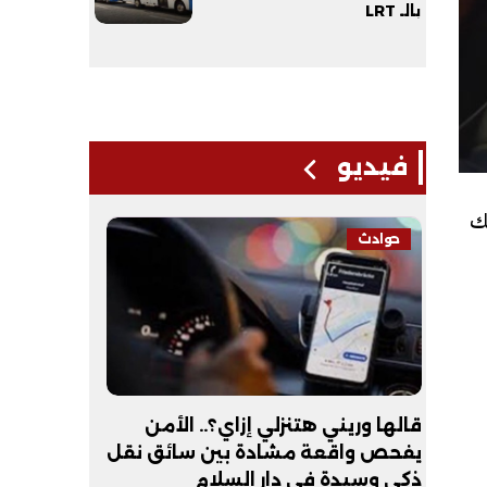
بالـ LRT
فيديو
ك
حوادث
فيديو
لـ
قالها وريني هتنزلي إزاي؟.. الأمن
عبد الله 
يفحص واقعة مشادة بين سائق نقل
أكون طبيب
ذكي وسيدة في دار السلام