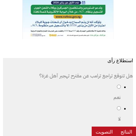
استطلاع رأى
هل تتوقع تراجع ترامب عن مقترح تهجير أهل غزة؟
نعم
لا