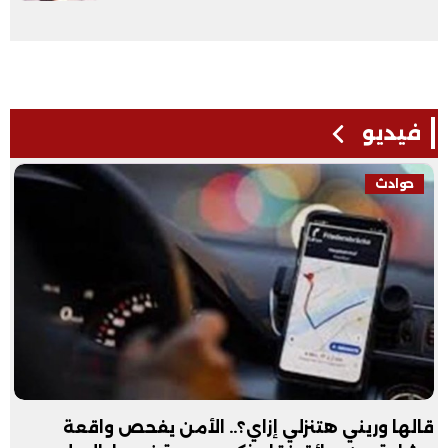
فيديو
حوادث
قالها وريني هتنزلي إزاي؟.. الأمن يفحص واقعة