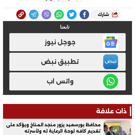
شارك
تابعنا
جوجل نيوز
تطبيق نبض
واتس اب
ذات علاقة
محافظ بورسعيد يزور منجد المناخ ويؤكد على
تقديم كافه لوحة الرعاية له ولأسرته