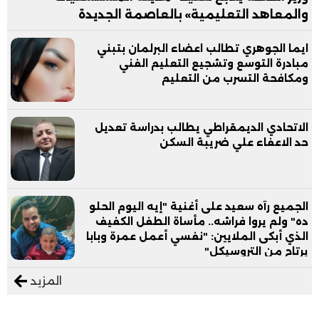
والمعاهد التعليمية» بالعاصمة الجديدة
ايما الجوهري تطالب اعضاء البرلمان بتبني
مبادرة التوسع وتشجيع التعليم الفني
ومكافحة التسرب من التعليم
الاتحادي الديمقراطي يطالب بدراسة تعديل
حد الاعفاء علي ضريبة السكن
الجميع رآه سعيد على أغنية "إيه اليوم الحلو
ده" ولم يروا فراشه.. مأساة الطفل الكفيف
الذي أبكى الملايين: "نفسي أعمل عمرة وبابا
يرتاح من التروسيكل"
المزيد