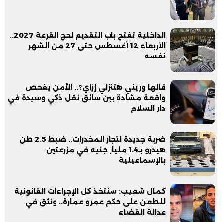
الداخلية تفتح باب التقديم لحج القرعة 2027..
الأربعاء 12 أغسطس حتى 27 من الشهر
نفسه
قالها وريني هتنزلي إزاي؟.. الأمن يفحص
واقعة مشادة بين سائق نقل ذكي وسيدة في
دار السلام
ضربة جديدة لتجار المخدرات.. ضبط 2.5 طن
هيدرو بـ1.4 مليار جنيه في مزرعتين
بالإسماعيلية
كمال شعيب: سنتخذ كل الإجراءات القانونية
للطعن على حكم عمرو عمارة.. ونثق في
عدالة القضاء