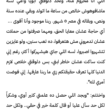
اللي أنا محروم منه، ولحد دلوقتي أبويا وأمي لسه
ماشافوهوش خالص من ساعة ما اتولد وبقي عنده سنة
ونص، وبقاله في مصر ٥ شهور. ربنا موجود وأنا أقوى من
أي حاجة عشان معايا الحق، ومهما صرفتوا من حملات
عشان تدمروني مش هتعرفوا، ده تعب سنين، ولو عايزين
تتشهروا اصبروا، لسه اللي جاي هيشهركوا أكتر، رغم إني
كنت ساكت عشان خاطر ابني، بس دلوقتي خلاص لازم
الدنيا كلها تعرف حقيقتكم زي ما ربنا عارفها. إني فوضت
أمري لله".
واختتم: "وبجد اللي حصل ده علمني كتير أوي، وشكراً
لكل حد سأل عليا أو قال كلمة خير في حقي.. ولكل حد