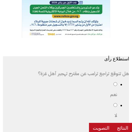
استطلاع رأى
هل تتوقع تراجع ترامب عن مقترح تهجير أهل غزة؟
نعم
لا