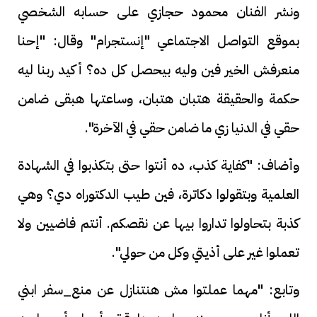
ونشر الفنان محمود حجازي على حسابه الشخصي
بموقع التواصل الاجتماعي "إنستجرام" وقال: "إحنا
منعرفش الخير فين وليه بيحصل كل ده؟ أكيد ربنا ليه
حكمة والحقيقة هتبان هتبان، وساعتها هبقى ضامن
حقي في الدنيا زي ما ضامن حقي في الآخرة".
وأضاف: "كفاية كذب، ده أنتوا حتى بتكذبوا في الشهادة
العلمية وبتقولوا دكاترة، فين طيب الدكتوراه دي؟ وهي
كذبة بتحاولوا تداروا بيها عن نقصكم. أنتم فاضيين ولا
تعملوا غير على أذيتي وكل من حولي".
وتابع: "مهما عملتوا مش هنتنازل عن منع_سفر ابني