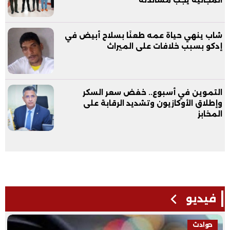
شاب ينهي حياة عمه طعنًا بسلاح أبيض في
إدكو بسبب خلافات على الميراث
التموين في أسبوع.. خفض سعر السكر
وإطلاق الأوكازيون وتشديد الرقابة على
المخابز
فيديو
حوادث