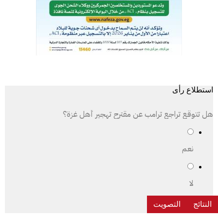
استطلاع رأى
هل تتوقع تراجع ترامب عن مقترح تهجير أهل غزة؟
نعم
لا