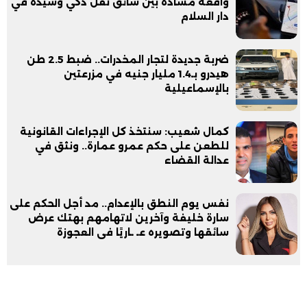
واقعة مشادة بين سائق نقل ذكي وسيدة في
دار السلام
ضربة جديدة لتجار المخدرات.. ضبط 2.5 طن
هيدرو بـ1.4 مليار جنيه في مزرعتين
بالإسماعيلية
كمال شعيب: سنتخذ كل الإجراءات القانونية
للطعن على حكم عمرو عمارة.. ونثق في
عدالة القضاء
نفس يوم النطق بالإعدام.. مد أجل الحكم على
سارة خليفة وآخرين لاتهامهم بهتك عرض
سائقها وتصويره عـ ـاريًا فى العجوزة