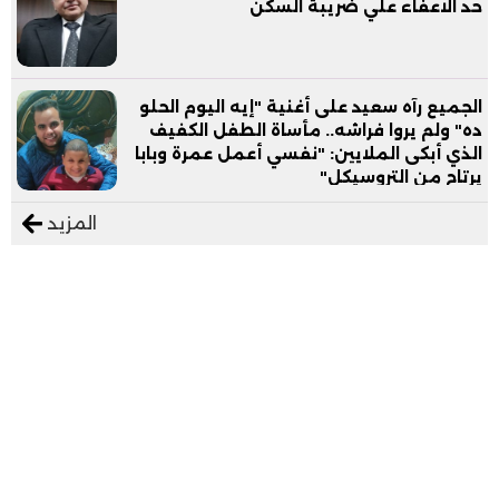
حد الاعفاء علي ضريبة السكن
الجميع رآه سعيد على أغنية "إيه اليوم الحلو
ده" ولم يروا فراشه.. مأساة الطفل الكفيف
الذي أبكى الملايين: "نفسي أعمل عمرة وبابا
يرتاح من التروسيكل"
المزيد