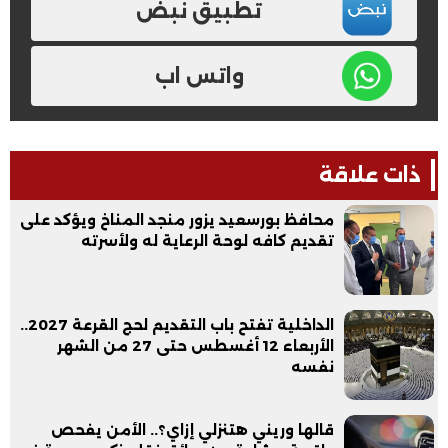
تطبيق نبض
واتس اب
ذات علاقة
محافظ بورسعيد يزور منجد المناخ ويؤكد على
تقديم كافه لوحة الرعاية له ولأسرته
الداخلية تفتح باب التقديم لحج القرعة 2027..
الأربعاء 12 أغسطس حتى 27 من الشهر
نفسه
قالها وريني هتنزلي إزاي؟.. الأمن يفحص