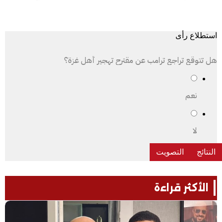
استطلاع رأى
هل تتوقع تراجع ترامب عن مقترح تهجير أهل غزة؟
نعم
لا
الأكثر قراءة