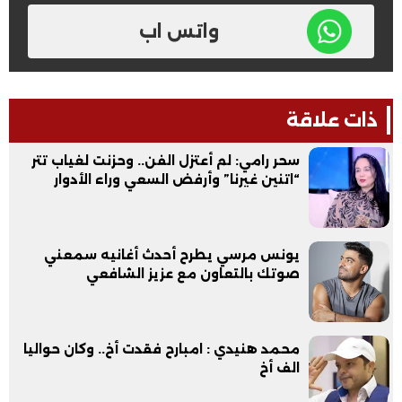
واتس اب
ذات علاقة
سحر رامي: لم أعتزل الفن.. وحزنت لغياب تتر
“اتنين غيرنا” وأرفض السعي وراء الأدوار
يونس مرسي يطرح أحدث أغانيه سمعني
صوتك بالتعاون مع عزيز الشافعي
محمد هنيدي : امبارح فقدت أخ.. وكان حواليا
الف أخ