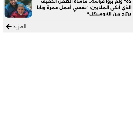
ده" ولم يروا فراشه.. مأساة الطفل الكفيف
الذي أبكى الملايين: "نفسي أعمل عمرة وبابا
يرتاح من التروسيكل"
المزيد