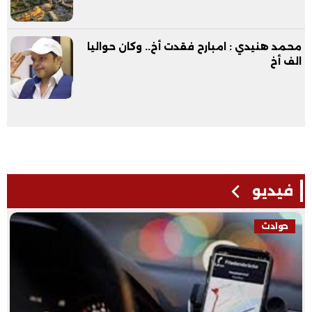
محمد هنيدي : امبارح فقدت أخ.. وكان حواليا
الف أخ
فيديو
حوادث